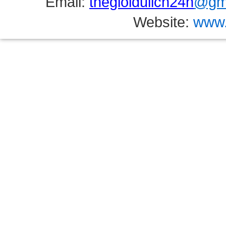
Email:
thegioidulich24h
@gma
Website:
www.