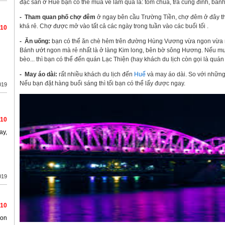
đặc sản ở Huế bạn có thể mua về làm quà là: tôm chua, trà cung đình, bánh
- Tham quan phố chợ đêm
ở ngay bên cầu Trường Tiền, chợ đêm ở đây th
khá rẻ. Chợ được mở vào tất cả các ngày trong tuần vào các buổi tối .
/10
- Ăn uống:
bạn có thể ăn chè hẻm trên đường Hùng Vương vừa ngon vừa rẻ,
Bánh ướt ngon mà rẻ nhất là ở làng Kim long, bên bờ sông Hương. Nếu mu
bèo... thì bạn có thể đến quán Lạc Thiện (hay khách du lịch còn gọi là qu
- May áo dài:
rất nhiều khách du lịch đến
Huế
và may áo dài. So với những
Nếu bạn đặt hàng buổi sáng thì tối bạn có thể lấy được ngay.
019
/10
ay,
019
/10
 on