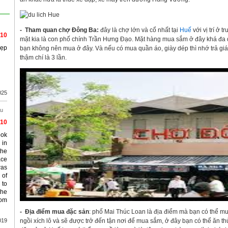
- Tham quan chợ Đông Ba:
đây là chợ lớn và cổ nhất tại
Huế
với vị trí ở 
/10
mặt kia là con phố chính Trần Hưng Đạo. Mặt hàng mua sắm ở đây khá đa 
đẹp
bạn không nên mua ở đây. Và nếu có mua quần áo, giày dép thì nhớ trả gi
thậm chí là 3 lần.
025
àu
/10
ook
 in
the
ace
was
 of
 to
the
rom
- Địa điểm mua đặc sản
: phố Mai Thúc Loan là địa điểm mà bạn có thể mu
019
ngồi xích lô và sẽ được trở đến tận nơi để mua sắm, ở đây bạn có thể ăn 