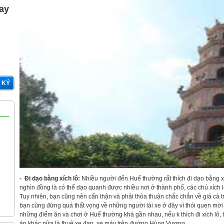
gay
 KÝ
- Đi dạo bằng xích lô:
Nhiều người đến Huế thường rất thích đi dạo bằng xíc
nghìn đồng là có thể dạo quanh được nhiều nơi ở thành phố, các chú xích lô
Tuy nhiên, bạn cũng nên cẩn thận và phải thỏa thuận chắc chắn về giá cả trư
bạn cũng đừng quá thất vọng về những người lái xe ở đây vì thói quen mời 
những điểm ăn và chơi ở Huế thường khá gần nhau, nếu k thích đi xích lô, 
án khác nữa là thuê xe đạp, xe máy trên đường Hùng Vương.