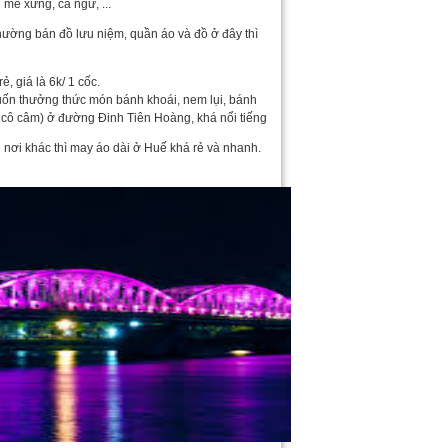
 mè xững, cá ngừ, ...
ường bán đồ lưu niệm, quần áo và đồ ở đây thì
 giá là 6k/ 1 cốc.
ốn thưởng thức món bánh khoái, nem lụi, bánh
án cô câm) ở đường Đinh Tiên Hoàng, khá nổi tiếng
 nơi khác thì may áo dài ở Huế khá rẻ và nhanh.