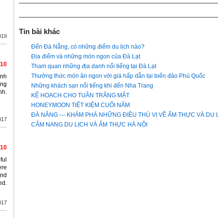
Tin bài khác
019
Đến Đà Nẵng, có những điểm du lịch nào?
Địa điểm và những món ngon của Đà Lạt
/10
Tham quan những địa danh nổi tiếng tại Đà Lạt
Thưởng thức món ăn ngon với giá hấp dẫn tại biển đảo Phú Quốc
ính
óng
Những khách sạn nổi tiếng khi đến Nha Trang
nh.
KẾ HOẠCH CHO TUẦN TRĂNG MẬT
HONEYMOON TIẾT KIỆM CUỐI NĂM
ĐÀ NẴNG --- KHÁM PHÁ NHỮNG ĐIỀU THÚ VỊ VỀ ẨM THỰC VÀ DU 
017
CẨM NANG DU LỊCH VÀ ẨM THỰC HÀ NỘI
/10
ful
ere
and
ed.
017