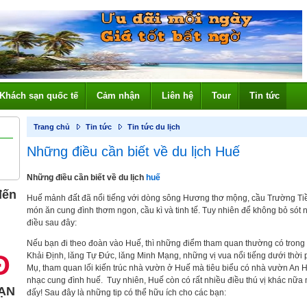
Khách sạn quốc tế
Cảm nhận
Liên hệ
Tour
Tin tức
Trang chủ
Tin tức
Tin tức du lịch
Những điều cần biết về du lịch Huế
Những điều cần biết về du lịch
huế
đến
Huế mảnh đất đã nổi tiếng với dòng sông Hương thơ mộng, cầu Trường Tiền
món ăn cung đình thơm ngon, cầu kì và tinh tế. Tuy nhiên để không bỏ sót
điều sau đây:
Nếu bạn đi theo đoàn vào Huế, thì những điểm tham quan thường có trong lị
Đ
Khải Định, lăng Tự Đức, lăng Minh Mạng, những vị vua nổi tiếng dưới thời 
Mụ, tham quan lối kiến trúc nhà vườn ở Huế mà tiêu biểu có nhà vườn An 
nhạc cung đình huế. Tuy nhiên, Huế còn có rất nhiều điều thú vị khác nữa
ẠN
đấy! Sau đây là những tip có thể hữu ích cho các bạn: