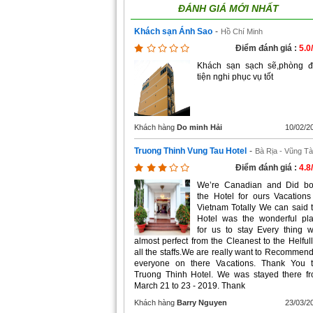
ĐÁNH GIÁ MỚI NHẤT
Khách sạn Ánh Sao
-
Hồ Chí Minh
Điểm đánh giá :
5.0
Khách sạn sạch sẽ,phòng 
tiện nghi phục vụ tốt
Khách hàng
Do minh Hải
10/02/2
Truong Thinh Vung Tau Hotel
-
Bà Rịa - Vũng T
Điểm đánh giá :
4.8
We’re Canadian and Did b
the Hotel for ours Vacations
Vietnam Totally We can said 
Hotel was the wonderful pl
for us to stay Every thing 
almost perfect from the Cleanest to the Helfull
all the staffs.We are really want to Recommend
everyone on there Vacations. Thank You 
Truong Thinh Hotel. We was stayed there f
March 21 to 23 - 2019. Thank
Khách hàng
Barry Nguyen
23/03/2