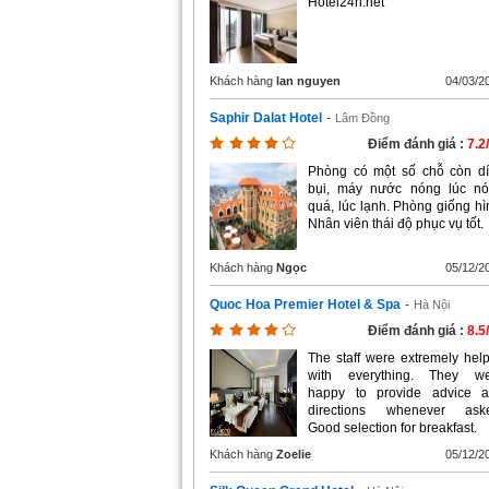
Hotel24h.net
Khách hàng
lan nguyen
04/03/2
Saphir Dalat Hotel
-
Lâm Đồng
Điểm đánh giá :
7.2
Phòng có một số chỗ còn d
bụi, máy nước nóng lúc n
quá, lúc lạnh. Phòng giống hì
Nhân viên thái độ phục vụ tốt.
Khách hàng
Ngọc
05/12/2
Quoc Hoa Premier Hotel & Spa
-
Hà Nội
Điểm đánh giá :
8.5
The staff were extremely help
with everything. They w
happy to provide advice 
directions whenever ask
Good selection for breakfast.
Khách hàng
Zoelie
05/12/2