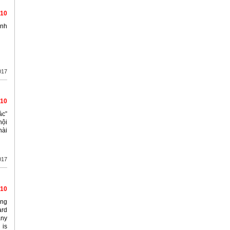
/10
ình
017
/10
ác”
nội
hài
017
/10
ing
ard
any
 is