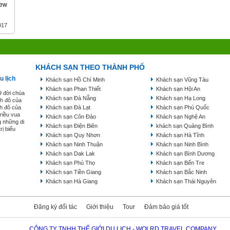
new
017
KHÁCH SẠN THEO THÀNH PHỐ
u lịch
Khách sạn Hồ Chí Minh
Khách sạn Vũng Tàu
Khách sạn Phan Thiết
Khách sạn Hội An
9 đời chúa
Khách sạn Đà Nẵng
Khách sạn Hạ Long
nh đô của
nh đô của
Khách sạn Đà Lạt
Khách sạn Phú Quốc
triều vua
Khách sạn Côn Đảo
Khách sạn Nghệ An
g những di
Khách sạn Điện Biên
khách sạn Quảng Bình
rị biểu
Khách sạn Quy Nhơn
Khách sạn Hà Tĩnh
Khách sạn Ninh Thuận
Khách sạn Ninh Bình
Khách sạn Dak Lak
Khách sạn Bình Dương
Khách sạn Phú Thọ
Khách sạn Bến Tre
Khách sạn Tiền Giang
Khách sạn Bắc Ninh
Khách sạn Hà Giang
Khách sạn Thái Nguyên
Đăng ký đối tác
Giới thiệu
Tour
Đảm bảo giá tốt
CÔNG TY TNHH THẾ GIỚI DU LỊCH - WOLRD TRAVEL COMPANY