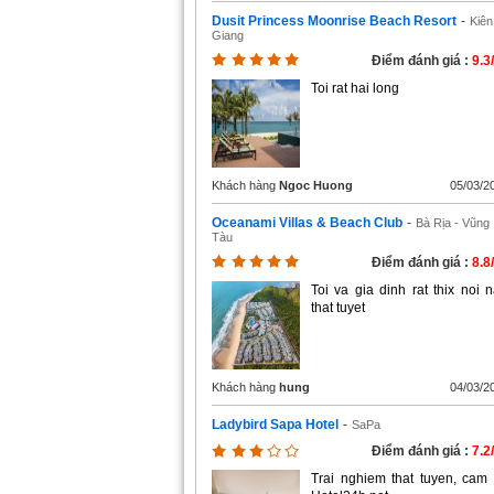
Dusit Princess Moonrise Beach Resort
-
Kiên
Giang
Điểm đánh giá :
9.3
Toi rat hai long
Khách hàng
Ngoc Huong
05/03/2
Oceanami Villas & Beach Club
-
Bà Rịa - Vũng
Tàu
Điểm đánh giá :
8.8
Toi va gia dinh rat thix noi n
that tuyet
Khách hàng
hung
04/03/2
Ladybird Sapa Hotel
-
SaPa
Điểm đánh giá :
7.2
Trai nghiem that tuyen, cam