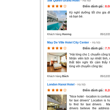
Silk Queen Grand Hotel
-
Hà Nội
Điểm đánh giá :
8.0
Kỳ nghỉ dưỡng tốt cho gia đ
và bạn bè.
Khách hàng
Hương
05/12/2
May De Ville Hotel City Center
-
Hà Nội
Điểm đánh giá :
7.7
“Hài lòng cho 1 chuyến công t
Nhân viên lịch sự nhiệt tình, 
thất tiện nghi tôi cảm thấy 
lòng với chuyến công tác
Khách hàng
Bách
05/12/2
London Hanoi Hotel
-
Hà Nội
Điểm đánh giá :
8.2
“Nice hotel - location is confus
for taxi drivers” Location is h
to find for taxi drivers . M
drivers believe the address