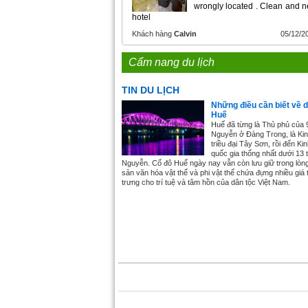
wrongly located . Clean and 
hotel
Khách hàng
Calvin
05/12/2
Cẩm nang du lịch
TIN DU LỊCH
Những điều cần biết về d
Huế
Huế đã từng là Thủ phủ của 
Nguyễn ở Đàng Trong, là Ki
triều đại Tây Sơn, rồi đến Ki
quốc gia thống nhất dưới 13 
Nguyễn. Cố đô Huế ngày nay vẫn còn lưu giữ trong lòn
sản văn hóa vật thể và phi vật thể chứa đựng nhiều giá t
trưng cho trí tuệ và tâm hồn của dân tộc Việt Nam.