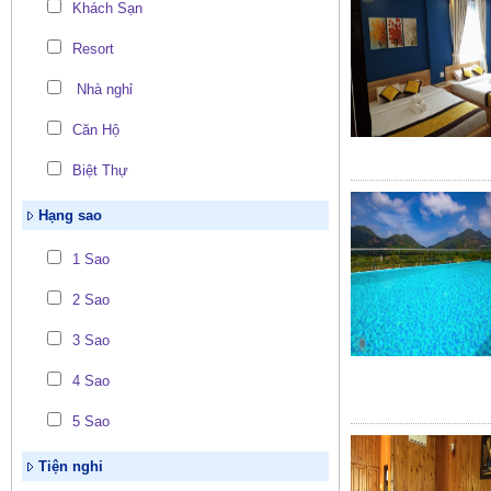
Khách Sạn
Resort
Nhà nghỉ
Căn Hộ
Biệt Thự
Hạng sao
1 Sao
2 Sao
3 Sao
4 Sao
5 Sao
Tiện nghi