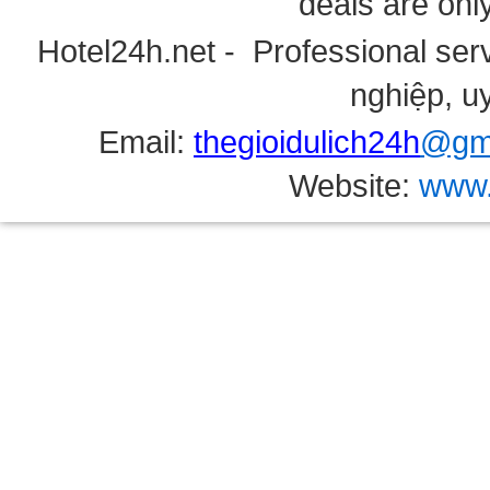
deals are onl
Hotel24h.net - Professional serv
nghiệp, uy
Email:
thegioidulich24h
@gma
Website:
www.