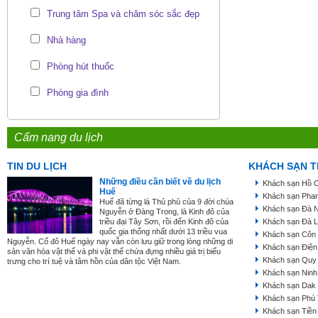
Trung tâm Spa và chăm sóc sắc đẹp
Nhà hàng
Phòng hút thuốc
Phòng gia đình
Cẩm nang du lịch
TIN DU LỊCH
KHÁCH SẠN T
Những điều cần biết về du lịch
Khách sạn Hồ C
Huế
Khách sạn Phan
Huế đã từng là Thủ phủ của 9 đời chúa
Khách sạn Đà 
Nguyễn ở Đàng Trong, là Kinh đô của
triều đại Tây Sơn, rồi đến Kinh đô của
Khách sạn Đà L
quốc gia thống nhất dưới 13 triều vua
Khách sạn Côn
Nguyễn. Cố đô Huế ngày nay vẫn còn lưu giữ trong lòng những di
Khách sạn Điện
sản văn hóa vật thể và phi vật thể chứa đựng nhiều giá trị biểu
Khách sạn Quy
trưng cho trí tuệ và tâm hồn của dân tộc Việt Nam.
Khách sạn Ninh
Khách sạn Dak
Khách sạn Phú
Khách sạn Tiền