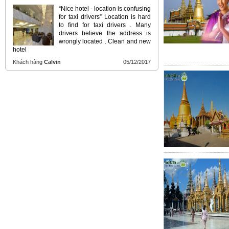
“Nice hotel - location is confusing
for taxi drivers” Location is hard
to find for taxi drivers . Many
drivers believe the address is
wrongly located . Clean and new
hotel
Khách hàng
Calvin
05/12/2017