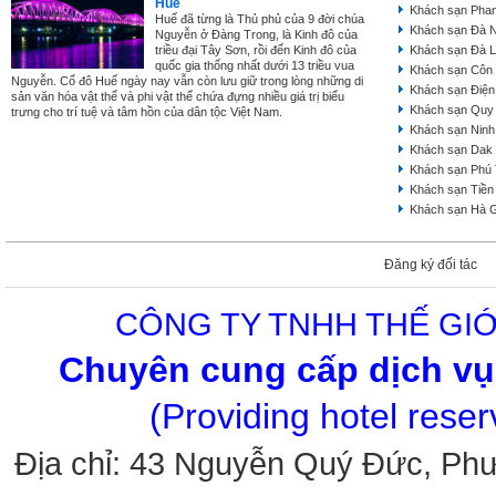
Huế
Khách sạn Phan
Huế đã từng là Thủ phủ của 9 đời chúa
Khách sạn Đà 
Nguyễn ở Đàng Trong, là Kinh đô của
triều đại Tây Sơn, rồi đến Kinh đô của
Khách sạn Đà L
quốc gia thống nhất dưới 13 triều vua
Khách sạn Côn
Nguyễn. Cố đô Huế ngày nay vẫn còn lưu giữ trong lòng những di
Khách sạn Điện
sản văn hóa vật thể và phi vật thể chứa đựng nhiều giá trị biểu
Khách sạn Quy
trưng cho trí tuệ và tâm hồn của dân tộc Việt Nam.
Khách sạn Ninh
Khách sạn Dak
Khách sạn Phú
Khách sạn Tiền
Khách sạn Hà 
Đăng ký đối tác
CÔNG TY TNHH THẾ GIỚ
Chuyên cung cấp dịch vụ 
(Providing hotel rese
Địa chỉ: 43 Nguyễn Quý Đức, Ph