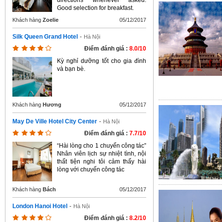
directions whenever asked.
Good selection for breakfast.
Khách hàng
Zoelie
05/12/2017
Silk Queen Grand Hotel
-
Hà Nội
Điểm đánh giá :
8.0/10
Kỳ nghỉ dưỡng tốt cho gia đình
và bạn bè.
Khách hàng
Hương
05/12/2017
May De Ville Hotel City Center
-
Hà Nội
Điểm đánh giá :
7.7/10
“Hài lòng cho 1 chuyến công tác”
Nhân viên lịch sự nhiệt tình, nội
thất tiện nghi tôi cảm thấy hài
lòng với chuyến công tác
Khách hàng
Bách
05/12/2017
London Hanoi Hotel
-
Hà Nội
Điểm đánh giá :
8.2/10