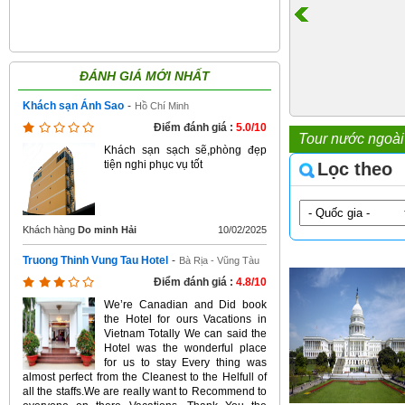
ĐÁNH GIÁ MỚI NHẤT
Khách sạn Ánh Sao
-
Hồ Chí Minh
Điểm đánh giá :
5.0/10
Tour nước ngoài
Khách sạn sạch sẽ,phòng đẹp
tiện nghi phục vụ tốt
Lọc theo
Khách hàng
Do minh Hải
10/02/2025
Truong Thinh Vung Tau Hotel
-
Bà Rịa - Vũng Tàu
Điểm đánh giá :
4.8/10
We’re Canadian and Did book
the Hotel for ours Vacations in
Vietnam Totally We can said the
Hotel was the wonderful place
for us to stay Every thing was
almost perfect from the Cleanest to the Helfull of
all the staffs.We are really want to Recommend to