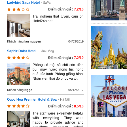
Ladybird Sapa Hotel
-
SaPa
Điểm đánh giá :
7.2/10
Trai nghiem that tuyen, cam on
Hotel24h.net
Khách hàng
lan nguyen
04/03/2019
Saphir Dalat Hotel
-
Lâm Đồng
Điểm đánh giá :
7.2/10
Phòng có một số chỗ còn dính
bụi, máy nước nóng lúc nóng
quá, lúc lạnh. Phòng giống hình.
Nhân viên thái độ phục vụ tốt.
Khách hàng
Ngọc
05/12/2017
Quoc Hoa Premier Hotel & Spa
-
Hà Nội
Điểm đánh giá :
8.5/10
The staff were extremely helpful
with everything. They were
happy to provide advice and