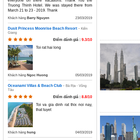
everyone on there Vacations. Thank You the
Truong Thinh Hotel. We was stayed there from
March 21 to 23 - 2019. Thank
Khách hàng
Barry Nguyen
23/03/2019
Dusit Princess Moonrise Beach Resort
-
Kiên
Giang
Điểm đánh giá :
9.3/10
Toi rat hai long
Khách hàng
Ngoc Huong
05/03/2019
Oceanami Villas & Beach Club
-
Bà Rịa - Vũng
Tàu
Điểm đánh giá :
8.8/10
Toi va gia dinh rat thix noi nay,
that tuyet
Khách hàng
hung
04/03/2019