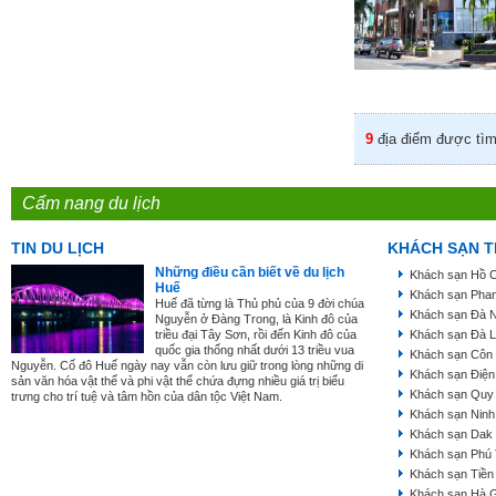
9
địa điểm được tìm
Cẩm nang du lịch
TIN DU LỊCH
KHÁCH SẠN T
Những điều cần biết về du lịch
Khách sạn Hồ C
Huế
Khách sạn Phan
Huế đã từng là Thủ phủ của 9 đời chúa
Khách sạn Đà 
Nguyễn ở Đàng Trong, là Kinh đô của
triều đại Tây Sơn, rồi đến Kinh đô của
Khách sạn Đà L
quốc gia thống nhất dưới 13 triều vua
Khách sạn Côn
Nguyễn. Cố đô Huế ngày nay vẫn còn lưu giữ trong lòng những di
Khách sạn Điện
sản văn hóa vật thể và phi vật thể chứa đựng nhiều giá trị biểu
Khách sạn Quy
trưng cho trí tuệ và tâm hồn của dân tộc Việt Nam.
Khách sạn Ninh
Khách sạn Dak
Khách sạn Phú
Khách sạn Tiền
Khách sạn Hà 