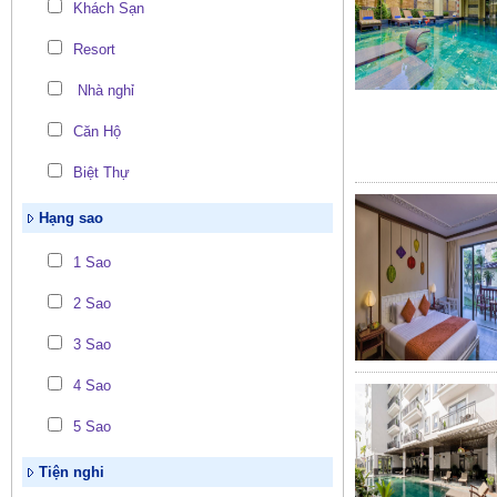
Khách Sạn
Resort
Nhà nghỉ
Căn Hộ
Biệt Thự
Hạng sao
1 Sao
2 Sao
3 Sao
4 Sao
5 Sao
Tiện nghi