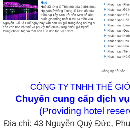
Huế
Khách sạn Phan
Huế đã từng là Thủ phủ của 9 đời chúa
Khách sạn Đà 
Nguyễn ở Đàng Trong, là Kinh đô của
triều đại Tây Sơn, rồi đến Kinh đô của
Khách sạn Đà L
quốc gia thống nhất dưới 13 triều vua
Khách sạn Côn
Nguyễn. Cố đô Huế ngày nay vẫn còn lưu giữ trong lòng những di
Khách sạn Điện
sản văn hóa vật thể và phi vật thể chứa đựng nhiều giá trị biểu
Khách sạn Quy
trưng cho trí tuệ và tâm hồn của dân tộc Việt Nam.
Khách sạn Ninh
Khách sạn Dak
Khách sạn Phú
Khách sạn Tiền
Khách sạn Hà 
Đăng ký đối tác
CÔNG TY TNHH THẾ GIỚ
Chuyên cung cấp dịch vụ 
(Providing hotel rese
Địa chỉ: 43 Nguyễn Quý Đức, Ph