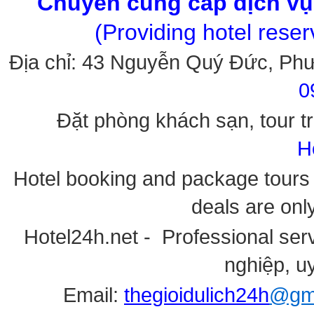
Chuyên cung cấp dịch vụ 
(Providing hotel rese
Địa chỉ: 43 Nguyễn Quý Đức, Ph
0
Đặt phòng khách sạn, tour tr
H
Hotel booking and package tours i
deals are onl
Hotel24h.net - Professional serv
nghiệp, uy
Email:
thegioidulich24h
@gma