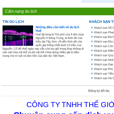
Cẩm nang du lịch
TIN DU LỊCH
KHÁCH SẠN T
Những điều cần biết về du lịch
Khách sạn Hồ C
Huế
Khách sạn Phan
Huế đã từng là Thủ phủ của 9 đời chúa
Khách sạn Đà 
Nguyễn ở Đàng Trong, là Kinh đô của
triều đại Tây Sơn, rồi đến Kinh đô của
Khách sạn Đà L
quốc gia thống nhất dưới 13 triều vua
Khách sạn Côn
Nguyễn. Cố đô Huế ngày nay vẫn còn lưu giữ trong lòng những di
Khách sạn Điện
sản văn hóa vật thể và phi vật thể chứa đựng nhiều giá trị biểu
Khách sạn Quy
trưng cho trí tuệ và tâm hồn của dân tộc Việt Nam.
Khách sạn Ninh
Khách sạn Dak
Khách sạn Phú
Khách sạn Tiền
Khách sạn Hà 
Đăng ký đối tác
CÔNG TY TNHH THẾ GIỚ