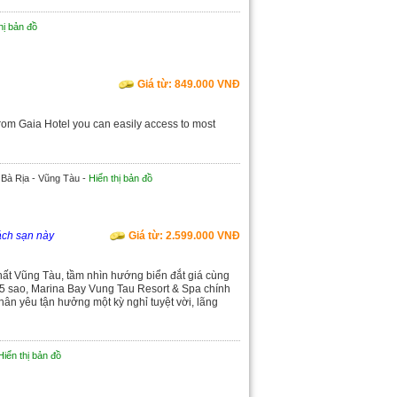
hị bản đồ
Giá từ: 849.000 VNĐ
rom Gaia Hotel you can easily access to most
 Bà Rịa - Vũng Tàu -
Hiển thị bản đồ
ách sạn này
Giá từ: 2.599.000 VNĐ
hất Vũng Tàu, tầm nhìn hướng biển đắt giá cùng
 5 sao, Marina Bay Vung Tau Resort & Spa chính
hân yêu tận hưởng một kỳ nghỉ tuyệt vời, lãng
Hiển thị bản đồ