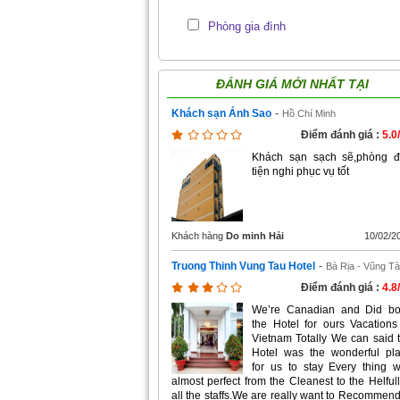
Phòng gia đình
ĐÁNH GIÁ MỚI NHẤT TẠI
Khách sạn Ánh Sao
-
Hồ Chí Minh
Điểm đánh giá :
5.0
Khách sạn sạch sẽ,phòng 
tiện nghi phục vụ tốt
Khách hàng
Do minh Hải
10/02/2
Truong Thinh Vung Tau Hotel
-
Bà Rịa - Vũng T
Điểm đánh giá :
4.8
We’re Canadian and Did b
the Hotel for ours Vacations
Vietnam Totally We can said 
Hotel was the wonderful pl
for us to stay Every thing 
almost perfect from the Cleanest to the Helfull
all the staffs.We are really want to Recommend