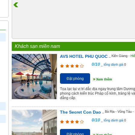
Khách sạn miền nam
AVS HOTEL PHU QUOC
_ Kiên Giang -
Hiể
0/10
_ tổng đánh giá
0
Đặt phòng
Xem thêm
Tọa lạc tại vị trí đắc địa ngay trung tâm Dươ
phong cách kiến trúc Pháp cổ kính, tráng lệ
đẳng cấp.
The Secret Con Dao
_ Bà Rịa - Vũng Tàu -
0/10
_ tổng đánh giá
0
Đặt phòng