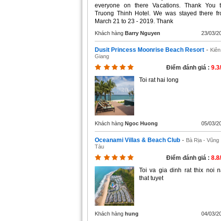
everyone on there Vacations. Thank You 
Truong Thinh Hotel. We was stayed there f
March 21 to 23 - 2019. Thank
Khách hàng
Barry Nguyen
23/03/2
Dusit Princess Moonrise Beach Resort
-
Kiên
Giang
Điểm đánh giá :
9.3
Toi rat hai long
Khách hàng
Ngoc Huong
05/03/2
Oceanami Villas & Beach Club
-
Bà Rịa - Vũng
Tàu
Điểm đánh giá :
8.8
Toi va gia dinh rat thix noi n
that tuyet
Khách hàng
hung
04/03/2