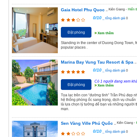
Gaia Hotel Phu Quoc
_ Kiên Giang -
Hiển t
0/10
_ tổng đánh giá
0
Đặt phòng
Xem thêm
Standing in the center of Duong Dong Town, f
popular places .
Marina Bay Vung Tau Resort & Spa
_
0/10
_ tổng đánh giá
0
Có 1 người đang xem kh
Đặt phòng
Xem thêm
Tọa lạc trên con “đường tình” Trần Phú đẹp n
hệ thống phòng ốc sang trọng, dịch vụ chuẩn
là lựa chọn lý tưởng để bạn và những người t
mạn.
Sen Vàng Ville Phú Quốc
_ Kiên Giang -
0/10
_ tổng đánh giá
0