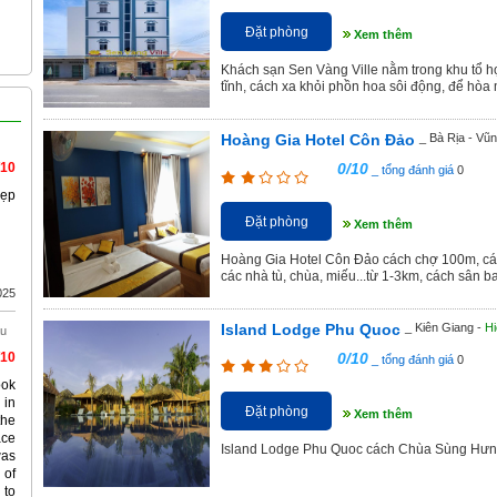
Đặt phòng
Xem thêm
Khách sạn Sen Vàng Ville nằm trong khu tổ h
tĩnh, cách xa khỏi phồn hoa sôi động, để hòa 
Hoàng Gia Hotel Côn Đảo
_ Bà Rịa - Vũ
/10
0/10
_ tổng đánh giá
0
đẹp
Đặt phòng
Xem thêm
Hoàng Gia Hotel Côn Đảo cách chợ 100m, các
các nhà tù, chùa, miếu...từ 1-3km, cách sân b
025
Island Lodge Phu Quoc
_ Kiên Giang -
Hi
àu
/10
0/10
_ tổng đánh giá
0
ook
 in
Đặt phòng
Xem thêm
the
ace
Island Lodge Phu Quoc cách Chùa Sùng Hưn
was
 of
 to