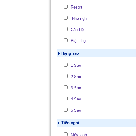
Resort
Nhà nghỉ
Căn Hộ
Biệt Thự
Hạng sao
1 Sao
2 Sao
3 Sao
4 Sao
5 Sao
Tiện nghi
Máy lạnh