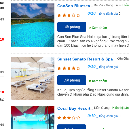
the
ConSon Bluesea
_ Bà Rịa - Vũng Tàu -
Hiển
rom
0/10
_ tổng đánh giá
0
019
Đặt phòng
Xem thêm
Con Son Blue Sea Hotel tọa lạc tại trung tâm 
/10
chân... Khách sạn có 45 phòng được trang bị đ
gần 100 khách, có hệ thống thang máy hiên đạ
Sunset Sanato Resort & Spa
_ Kiên Gia
0/10
_ tổng đánh giá
0
019
Đặt phòng
Xem thêm
Khu du lịch nghỉ dưỡng Sunset Sanato Resort 
/10
chuyến đi khám phá Đảo Ngọc cùng gia đình,
ay,
Coral Bay Resort
_ Kiên Giang -
Hiển thị bản
0/10
_ tổng đánh giá
0
019