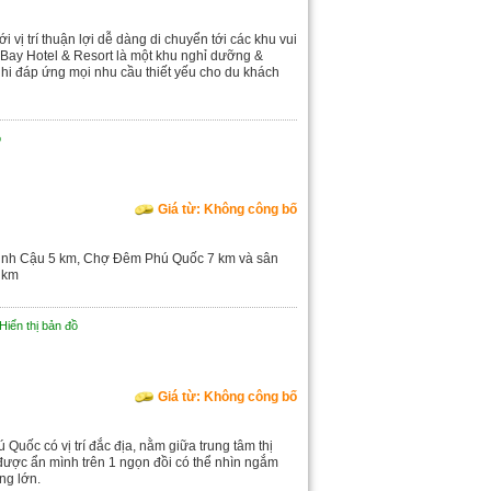
ị trí thuận lợi dễ dàng di chuyển tới các khu vui
al Bay Hotel & Resort là một khu nghỉ dưỡng &
 nghi đáp ứng mọi nhu cầu thiết yếu cho du khách
ồ
Giá từ: Không công bố
 Dinh Cậu 5 km, Chợ Đêm Phú Quốc 7 km và sân
 km
Hiển thị bản đồ
Giá từ: Không công bố
Quốc có vị trí đắc địa, nằm giữa trung tâm thị
ược ẩn mình trên 1 ngọn đồi có thể nhìn ngắm
ng lớn.