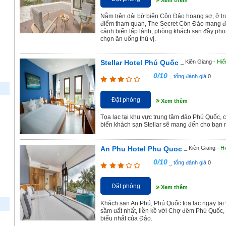
Xem thêm
Nằm trên dải bờ biển Côn Đảo hoang sơ, ở tr
điểm tham quan, The Secret Côn Đảo mang đ
cảnh biển lấp lánh, phòng khách sạn đầy pho
chọn ăn uống thú vị.
Stellar Hotel Phú Quốc
_ Kiên Giang -
Hiể
0/10
_ tổng đánh giá
0
Đặt phòng
Xem thêm
Tọa lạc tại khu vực trung tâm đảo Phú Quốc, 
biển khách sạn Stellar sẽ mang đến cho bạn m
An Phu Hotel Phu Quoc
_ Kiên Giang -
Hi
0/10
_ tổng đánh giá
0
Đặt phòng
Xem thêm
Khách sạn An Phú, Phú Quốc tọa lạc ngay tại vị
sầm uất nhất, liền kề với Chợ đêm Phú Quốc,
biểu nhất của Đảo.