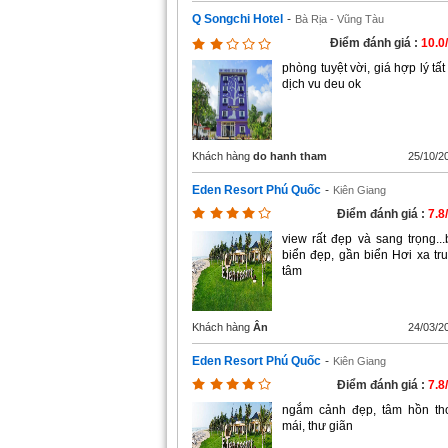
Q Songchi Hotel
-
Bà Rịa - Vũng Tàu
Điểm đánh giá :
10.0
phòng tuyệt vời, giá hợp lý tất
dịch vu deu ok
Khách hàng
do hanh tham
25/10/2
Eden Resort Phú Quốc
-
Kiên Giang
Điểm đánh giá :
7.8
view rất đẹp và sang trọng...
biển đẹp, gần biển Hơi xa tr
tâm
Khách hàng
Ân
24/03/2
Eden Resort Phú Quốc
-
Kiên Giang
Điểm đánh giá :
7.8
ngắm cảnh đẹp, tâm hồn th
mái, thư giãn