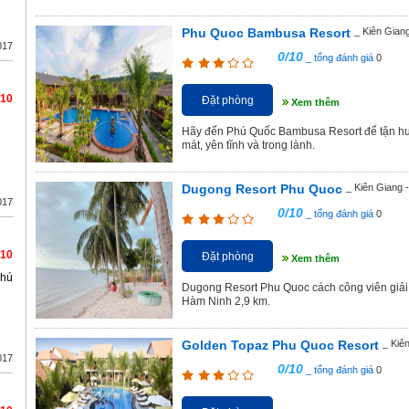
Phu Quoc Bambusa Resort
_ Kiên Gian
017
0/10
_ tổng đánh giá
0
/10
Đặt phòng
Xem thêm
Hãy đến Phú Quốc Bambusa Resort để tận hưở
mát, yên tĩnh và trong lành.
Dugong Resort Phu Quoc
_ Kiên Giang 
017
0/10
_ tổng đánh giá
0
/10
Đặt phòng
Xem thêm
hú
Dugong Resort Phu Quoc cách công viên giải 
Hàm Ninh 2,9 km.
Golden Topaz Phu Quoc Resort
_ Kiê
017
0/10
_ tổng đánh giá
0