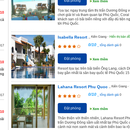
Đặt phòng
Xem thêm
Tọa lạc ngay trung tâm thị trấn Dương Đông với v
/10
chơi giải trí và tham quan tại Phú Quốc, Cor
khách sạn có bãi biển riêng với đầy đủ tiện
 cả
tới Phú Quốc.
Isabella Resort
_ Kiên Giang -
Hiển thị bản đ
0/10
_ tổng đánh giá
0
017
Đặt phòng
Xem thêm
/10
Resort tọa lạc trên bãi biển Ông Lang, cách
bãi
bay gần nhất là sân bay quốc tế Phú Quốc 15
ung
Lahana Resort Phu Quoc
_ Kiên Giang -
0/10
_ tổng đánh giá
0
017
Đặt phòng
Xem thêm
/10
Thân thiện với thiên nhiên, Lahana Resort Phú 
oải
trấn Dương Đông sầm uất nhất tại Phú Quốc đ
cảnh núi non xanh mát và cảnh biển bao la rộ