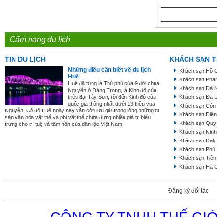
Cẩm nang du lịch
TIN DU LỊCH
KHÁCH SẠN T
Những điều cần biết về du lịch
Khách sạn Hồ C
Huế
Khách sạn Phan
Huế đã từng là Thủ phủ của 9 đời chúa
Khách sạn Đà 
Nguyễn ở Đàng Trong, là Kinh đô của
triều đại Tây Sơn, rồi đến Kinh đô của
Khách sạn Đà L
quốc gia thống nhất dưới 13 triều vua
Khách sạn Côn
Nguyễn. Cố đô Huế ngày nay vẫn còn lưu giữ trong lòng những di
Khách sạn Điện
sản văn hóa vật thể và phi vật thể chứa đựng nhiều giá trị biểu
Khách sạn Quy
trưng cho trí tuệ và tâm hồn của dân tộc Việt Nam.
Khách sạn Ninh
Khách sạn Dak
Khách sạn Phú
Khách sạn Tiền
Khách sạn Hà 
Đăng ký đối tác
CÔNG TY TNHH THẾ GIỚ