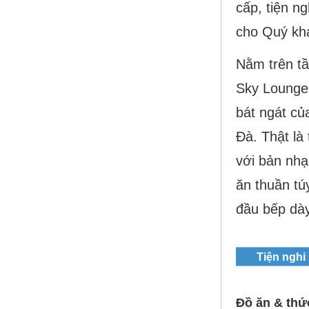
cấp, tiện n
cho Quý khá
Nằm trên t
Sky Lounge 
bát ngát củ
Đà. Thật là
với bản nh
ăn thuần tú
đầu bếp dày
Tiện nghi
Đồ ăn & thứ