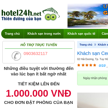
Trang chủ
Khách sạn trong nước
Khách sạn quốc tế
Cảm
HỖ TRỢ TRỰC TUYẾN
Trang chủ
Khách s
Khách sạn Ce
0903632117
02 Hải Dương, Tp. Tuy Hò
0/10
_
Những điều tuyệt vời thường đến
vào lúc bạn ít bất ngờ nhất
Ngày nhận phòng
TIẾT KIỆM LÊN ĐẾN
1.000.000 VNĐ
CHO ĐƠN ĐẶT PHÒNG CỦA BẠN