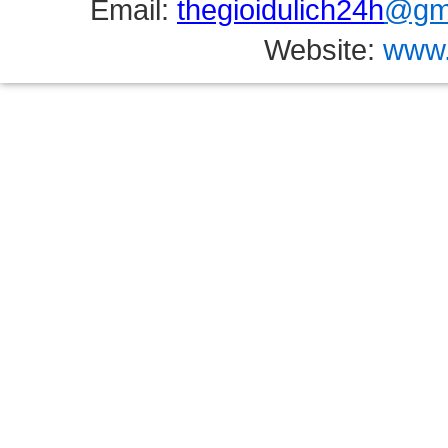
Email:
thegioidulich24h
@gma
Website:
www.