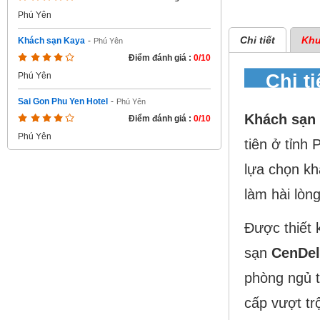
Phú Yên
Chi tiết
Khu
Khách sạn Kaya
-
Phú Yên
Điểm đánh giá :
0/10
Chi t
Phú Yên
Sai Gon Phu Yen Hotel
-
Phú Yên
Khách sạn
Điểm đánh giá :
0/10
Phú Yên
tiên ở tỉnh
lựa chọn k
làm hài lòn
Được thiết 
sạn
CenDel
phòng ngủ t
cấp vượt tr