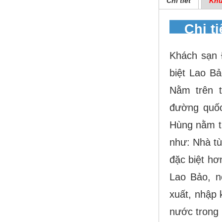
Chi tiết
Khu
Chi t
Khách sạn 
biệt Lao Bả
Nằm trên t
đường quố
Hùng nằm trê
như: Nhà tù
đặc biệt hơn
Lao Bảo, nơ
xuất, nhập
nước trong 