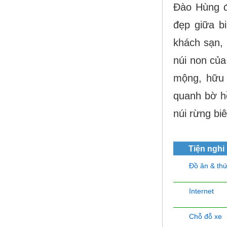
Đào Hùng đ
đẹp giữa bi
khách sạn,
núi non củ
mộng, hữu 
quanh bờ hô
núi rừng biê
Tiện nghi
Đồ ăn & th
Internet
Chỗ đỗ xe