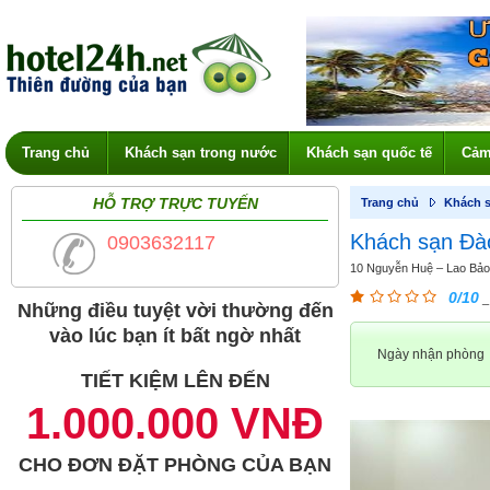
Trang chủ
Khách sạn trong nước
Khách sạn quốc tế
Cảm
HỖ TRỢ TRỰC TUYẾN
Trang chủ
Khách s
Khách sạn Đà
0903632117
10 Nguyễn Huệ – Lao Bảo 
0/10
_
Những điều tuyệt vời thường đến
vào lúc bạn ít bất ngờ nhất
Ngày nhận phòng
TIẾT KIỆM LÊN ĐẾN
1.000.000 VNĐ
CHO ĐƠN ĐẶT PHÒNG CỦA BẠN