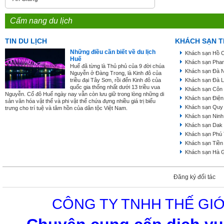
Cẩm nang du lịch
TIN DU LỊCH
KHÁCH SẠN T
Những điều cần biết về du lịch
Khách sạn Hồ C
Huế
Khách sạn Phan
Huế đã từng là Thủ phủ của 9 đời chúa
Khách sạn Đà 
Nguyễn ở Đàng Trong, là Kinh đô của
triều đại Tây Sơn, rồi đến Kinh đô của
Khách sạn Đà L
quốc gia thống nhất dưới 13 triều vua
Khách sạn Côn
Nguyễn. Cố đô Huế ngày nay vẫn còn lưu giữ trong lòng những di
Khách sạn Điện
sản văn hóa vật thể và phi vật thể chứa đựng nhiều giá trị biểu
Khách sạn Quy
trưng cho trí tuệ và tâm hồn của dân tộc Việt Nam.
Khách sạn Ninh
Khách sạn Dak
Khách sạn Phú
Khách sạn Tiền
Khách sạn Hà 
Đăng ký đối tác
CÔNG TY TNHH THẾ GIỚ