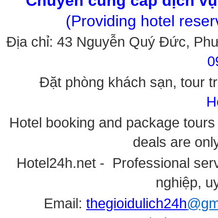
Chuyên cung cấp dịch vụ 
(Providing hotel rese
Địa chỉ: 43 Nguyễn Quý Đức, Ph
0
Đặt phòng khách sạn, tour tr
H
Hotel booking and package tours i
deals are onl
Hotel24h.net - Professional serv
nghiệp, uy
Email:
thegioidulich24h
@gma