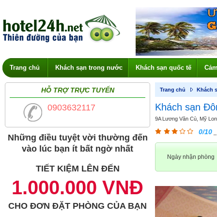
Trang chủ
Khách sạn trong nước
Khách sạn quốc tế
Cảm
HỖ TRỢ TRỰC TUYẾN
Trang chủ
Khách s
Khách sạn Đô
0903632117
9A Lương Văn Cù, Mỹ Long
0/10
_
Những điều tuyệt vời thường đến
vào lúc bạn ít bất ngờ nhất
Ngày nhận phòng
TIẾT KIỆM LÊN ĐẾN
1.000.000 VNĐ
CHO ĐƠN ĐẶT PHÒNG CỦA BẠN