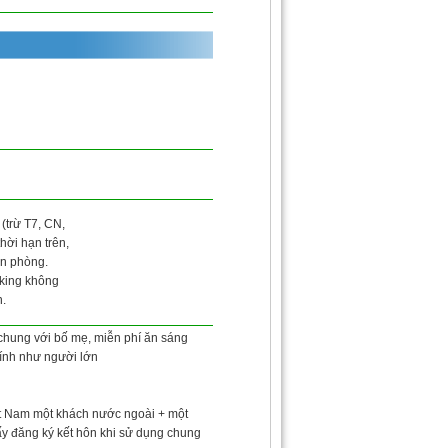
(trừ T7, CN,
thời hạn trên,
ền phòng.
ooking không
n.
 chung với bố mẹ, miễn phí ăn sáng
: tính như người lớn
ệt Nam một khách nước ngoài + một
ấy đăng ký kết hôn khi sử dụng chung