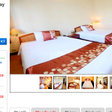
gay
 KÝ
ần
/10
/10