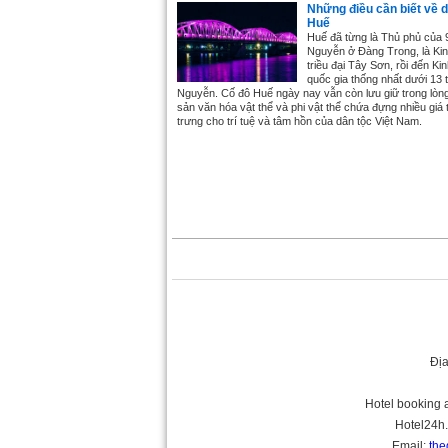
Những điều cần biết về d
Huế
Huế đã từng là Thủ phủ của 
Nguyễn ở Đàng Trong, là Ki
triều đại Tây Sơn, rồi đến Ki
quốc gia thống nhất dưới 13 
Nguyễn. Cố đô Huế ngày nay vẫn còn lưu giữ trong lòn
sản văn hóa vật thể và phi vật thể chứa đựng nhiều giá t
trưng cho trí tuệ và tâm hồn của dân tộc Việt Nam.
Địa
Hotel booking a
Hotel24h.n
Email:
the