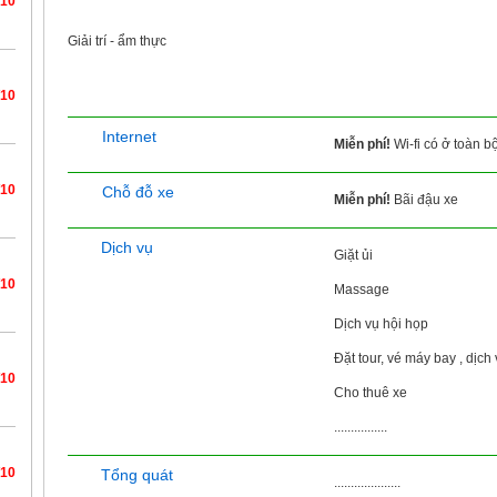
/10
Giải trí - ẩm thực
/10
Internet
Miễn phí!
Wi-fi có ở toàn b
/10
Chỗ đỗ xe
Miễn phí!
Bãi đậu xe
Dịch vụ
Giặt ủi
/10
Massage
Dịch vụ hội họp
Đặt tour, vé máy bay , dịch 
/10
Cho thuê xe
................
/10
Tổng quát
....................