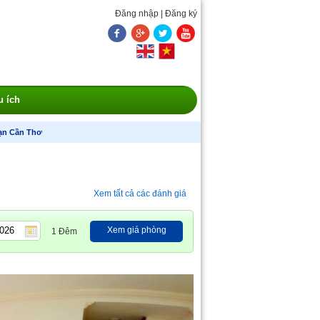
Đăng nhập
|
Đăng ký
u ích
ạn Cần Thơ
Xem tất cả các đánh giá
Xem giá phòng
1 Đêm