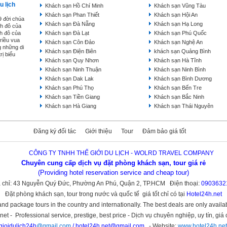
u lịch
Khách sạn Hồ Chí Minh
Khách sạn Vũng Tàu
Khách sạn Phan Thiết
Khách sạn Hội An
9 đời chúa
Khách sạn Đà Nẵng
Khách sạn Hạ Long
nh đô của
nh đô của
Khách sạn Đà Lạt
Khách sạn Phú Quốc
triều vua
Khách sạn Côn Đảo
Khách sạn Nghệ An
g những di
Khách sạn Điện Biên
khách sạn Quảng Bình
rị biểu
Khách sạn Quy Nhơn
Khách sạn Hà Tĩnh
Khách sạn Ninh Thuận
Khách sạn Ninh Bình
Khách sạn Dak Lak
Khách sạn Bình Dương
Khách sạn Phú Thọ
Khách sạn Bến Tre
Khách sạn Tiền Giang
Khách sạn Bắc Ninh
Khách sạn Hà Giang
Khách sạn Thái Nguyên
Đăng ký đối tác
Giới thiệu
Tour
Đảm bảo giá tốt
CÔNG TY TNHH THẾ GIỚI DU LỊCH - WOLRD TRAVEL COMPANY
Chuyên cung cấp dịch vụ đặt phòng khách sạn, tour giá rẻ
(Providing hotel reservation service and cheap tour)
 chỉ: 43 Nguyễn Quý Đức, Phường An Phú, Quận 2, TP.HCM Điện thoại:
0903632
Đặt phòng khách sạn, tour trong nước và quốc tế giá tốt chỉ có tại
Hotel24h.net
nd package tours in the country and internationally. The best deals are only availa
et - Professional service, prestige, best price - Dịch vụ chuyên nghiệp, uy tín, giá 
gioidulich24h
@gmail.com
/ hotel24h.net@gmail.com
- Website:
www.hotel24h.net