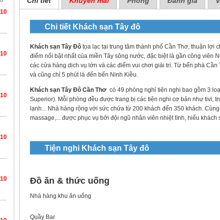
Chi tiết
Khuyến mãi
Phòng
Đánh giá
V
hơ
/10
Chi tiết
Khách sạn Tây đô
Khách sạn Tây Đô
tọa lạc tại trung tâm thành phố Cần Thơ, thuận lợi 
/10
điểm nổi bật nhất của miền Tây sông nước, đặc biệt là gần công viên 
các cửa hàng dịch vụ lớn và các điểm vui chơi giải trí. Từ bến phà Cầ
và cũng chỉ 5 phút là đến bến Ninh Kiều.
Khách sạn
Tây Đô
Cần Thơ
có 49 phòng nghỉ tiện nghi bao gồm 3 loạ
/10
Superior). Mỗi phòng đều được trang bị các tiện nghi cơ bản như tivi, t
lạnh... Nhà hàng rộng với sức chứa từ 200 khách đến 350 khách. Cùng
massage,... được phục vụ bởi đội ngũ nhân viên nhiệt tình, hiếu khách 
/10
Tiện nghi
Khách sạn Tây đô
/10
Đồ ăn & thức uống
Nhà hàng khu ăn uống
Quầy Bar