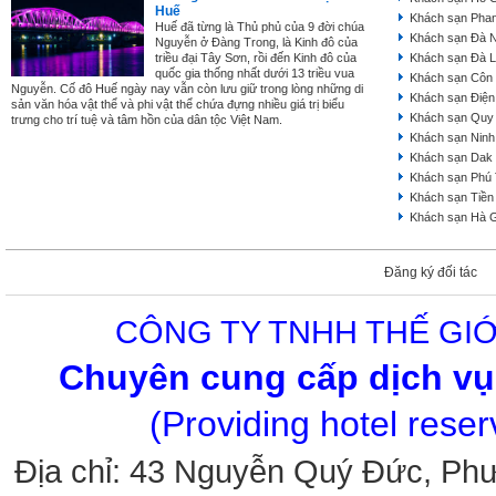
Huế
Khách sạn Phan
Huế đã từng là Thủ phủ của 9 đời chúa
Khách sạn Đà 
Nguyễn ở Đàng Trong, là Kinh đô của
triều đại Tây Sơn, rồi đến Kinh đô của
Khách sạn Đà L
quốc gia thống nhất dưới 13 triều vua
Khách sạn Côn
Nguyễn. Cố đô Huế ngày nay vẫn còn lưu giữ trong lòng những di
Khách sạn Điện
sản văn hóa vật thể và phi vật thể chứa đựng nhiều giá trị biểu
Khách sạn Quy
trưng cho trí tuệ và tâm hồn của dân tộc Việt Nam.
Khách sạn Ninh
Khách sạn Dak
Khách sạn Phú
Khách sạn Tiền
Khách sạn Hà 
Đăng ký đối tác
CÔNG TY TNHH THẾ GIỚ
Chuyên cung cấp dịch vụ 
(Providing hotel rese
Địa chỉ: 43 Nguyễn Quý Đức, Ph