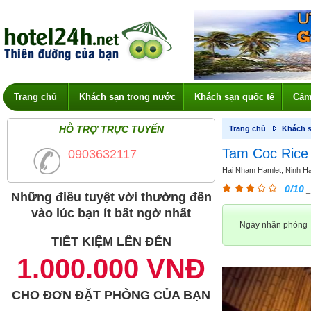
Trang chủ
Khách sạn trong nước
Khách sạn quốc tế
Cảm
HỖ TRỢ TRỰC TUYẾN
Trang chủ
Khách s
Tam Coc Rice 
0903632117
Hai Nham Hamlet, Ninh Hai
0/10
_
Những điều tuyệt vời thường đến
vào lúc bạn ít bất ngờ nhất
Ngày nhận phòng
TIẾT KIỆM LÊN ĐẾN
1.000.000 VNĐ
CHO ĐƠN ĐẶT PHÒNG CỦA BẠN