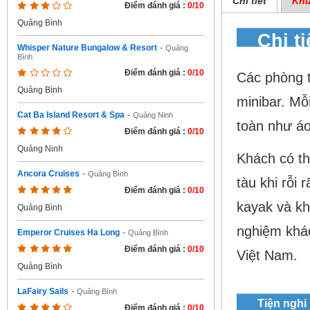
Chi tiết
Khu
Điểm đánh giá :
0/10
Quảng Bình
Chi t
Whisper Nature Bungalow & Resort
-
Quảng
Bình
Điểm đánh giá :
0/10
Các phòng 
Quảng Bình
minibar. Mỗ
Cat Ba Island Resort & Spa
-
Quảng Ninh
toàn như áo
Điểm đánh giá :
0/10
Quảng Ninh
Khách có th
Ancora Cruises
-
Quảng Bình
tàu khi rỗi
Điểm đánh giá :
0/10
kayak và kha
Quảng Bình
nghiệm khác 
Emperor Cruises Ha Long
-
Quảng Bình
Điểm đánh giá :
0/10
Việt Nam.
Quảng Bình
LaFairy Sails
-
Quảng Bình
Tiện nghi
Điểm đánh giá :
0/10