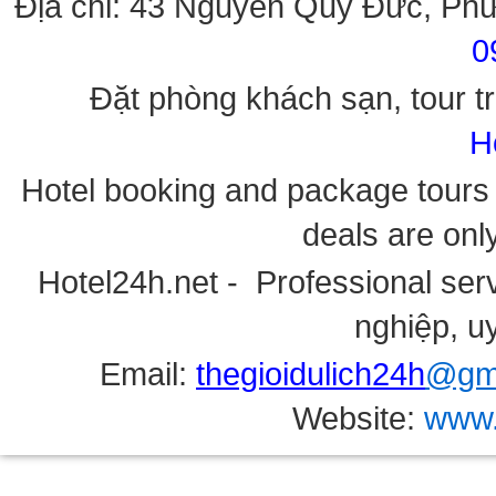
Địa chỉ: 43 Nguyễn Quý Đức, Ph
0
Đặt phòng khách sạn, tour tr
H
Hotel booking and package tours i
deals are onl
Hotel24h.net - Professional serv
nghiệp, uy
Email:
thegioidulich24h
@gma
Website:
www.