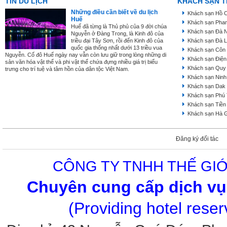
TIN DU LỊCH
KHÁCH SẠN T
Những điều cần biết về du lịch
Khách sạn Hồ C
Huế
Khách sạn Phan
Huế đã từng là Thủ phủ của 9 đời chúa
Khách sạn Đà 
Nguyễn ở Đàng Trong, là Kinh đô của
triều đại Tây Sơn, rồi đến Kinh đô của
Khách sạn Đà L
quốc gia thống nhất dưới 13 triều vua
Khách sạn Côn
Nguyễn. Cố đô Huế ngày nay vẫn còn lưu giữ trong lòng những di
Khách sạn Điện
sản văn hóa vật thể và phi vật thể chứa đựng nhiều giá trị biểu
Khách sạn Quy
trưng cho trí tuệ và tâm hồn của dân tộc Việt Nam.
Khách sạn Ninh
Khách sạn Dak
Khách sạn Phú
Khách sạn Tiền
Khách sạn Hà 
Đăng ký đối tác
CÔNG TY TNHH THẾ GIỚ
Chuyên cung cấp dịch vụ 
(Providing hotel rese