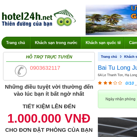
Trang chủ
Khách sạn trong nước
Khách sạn quốc tế
Cảm
HỖ TRỢ TRỰC TUYẾN
Trang chủ
Khách s
Bai Tu Long J
0903632117
6A Le Thanh Ton, Hạ Long,
0/10
_
Những điều tuyệt vời thường đến
vào lúc bạn ít bất ngờ nhất
Ngày nhận phòng
TIẾT KIỆM LÊN ĐẾN
1.000.000 VNĐ
CHO ĐƠN ĐẶT PHÒNG CỦA BẠN