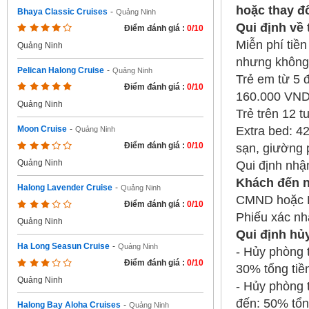
hoặc thay đổ
Bhaya Classic Cruises
-
Quảng Ninh
Qui định về
Điểm đánh giá :
0/10
Miễn phí tiề
Quảng Ninh
nhưng không
Pelican Halong Cruise
-
Quảng Ninh
Trẻ em từ 5 
Điểm đánh giá :
0/10
160.000 VN
Quảng Ninh
Trẻ trên 12 t
Extra bed: 4
Moon Cruise
-
Quảng Ninh
Điểm đánh giá :
0/10
sạn, giường 
Quảng Ninh
Qui định nhậ
Khách đến n
Halong Lavender Cruise
-
Quảng Ninh
CMND hoặc 
Điểm đánh giá :
0/10
Phiếu xác nh
Quảng Ninh
Qui định hủ
Ha Long Seasun Cruise
-
Quảng Ninh
- Hủy phòng t
Điểm đánh giá :
0/10
30% tổng tiề
Quảng Ninh
- Hủy phòng 
đến: 50% tổn
Halong Bay Aloha Cruises
-
Quảng Ninh