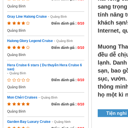
sang trọng
Quảng Bình
tính năng 
Gray Line Halong Cruise
-
Quảng Bình
khách sạn/
Điểm đánh giá :
0/10
Internet, q
Quảng Bình
Halong Glory Legend Cruise
-
Quảng Bình
Muong Than
Điểm đánh giá :
0/10
đều dễ chịu
Quảng Bình
lạnh. Danh
Hera Cruise 6 stars ( Du thuyền Hera Cruise 6
sao)
sạn, bao g
-
Quảng Bình
sục, vườn.
Điểm đánh giá :
0/10
thông minh
Quảng Bình
họ một kì n
Mon Chéri Cruises
-
Quảng Bình
Điểm đánh giá :
0/10
Quảng Bình
Tiện nghi
Garden Bay Luxury Cruise
-
Quảng Ninh