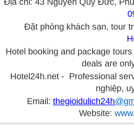
Địa chỉ: 43 Nguyễn Quý Đức, Ph
0
Đặt phòng khách sạn, tour tr
H
Hotel booking and package tours i
deals are onl
Hotel24h.net - Professional serv
nghiệp, uy
Email:
thegioidulich24h
@gma
Website:
www.