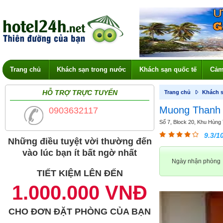
Trang chủ
Khách sạn trong nước
Khách sạn quốc tế
Cảm
HỖ TRỢ TRỰC TUYẾN
Trang chủ
Khách s
Muong Thanh 
0903632117
Số 7, Block 20, Khu Hùng 
9.3/1
Những điều tuyệt vời thường đến
vào lúc bạn ít bất ngờ nhất
Ngày nhận phòng
TIẾT KIỆM LÊN ĐẾN
1.000.000 VNĐ
CHO ĐƠN ĐẶT PHÒNG CỦA BẠN