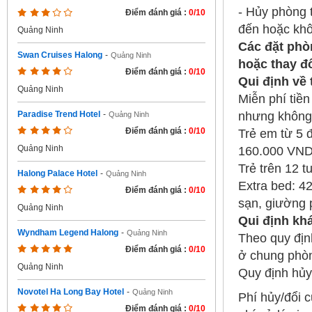
- Hủy phòng t
Điểm đánh giá :
0/10
đến hoặc khô
Quảng Ninh
Các đặt phò
Swan Cruises Halong
-
Quảng Ninh
hoặc thay đổ
Điểm đánh giá :
0/10
Qui định về
Quảng Ninh
Miễn phí tiề
nhưng không
Paradise Trend Hotel
-
Quảng Ninh
Điểm đánh giá :
0/10
Trẻ em từ 5 
Quảng Ninh
160.000 VN
Trẻ trên 12 t
Halong Palace Hotel
-
Quảng Ninh
Extra bed: 4
Điểm đánh giá :
0/10
sạn, giường 
Quảng Ninh
Qui định kh
Wyndham Legend Halong
-
Quảng Ninh
Theo quy địn
Điểm đánh giá :
0/10
ở chung phòn
Quảng Ninh
Quy định hủy
Novotel Ha Long Bay Hotel
-
Quảng Ninh
Phí hủy/đổi 
Điểm đánh giá :
0/10