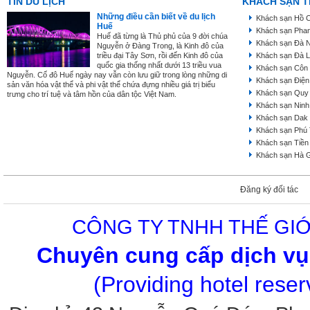
TIN DU LỊCH
KHÁCH SẠN T
Những điều cần biết về du lịch
Khách sạn Hồ C
Huế
Khách sạn Phan
Huế đã từng là Thủ phủ của 9 đời chúa
Khách sạn Đà 
Nguyễn ở Đàng Trong, là Kinh đô của
triều đại Tây Sơn, rồi đến Kinh đô của
Khách sạn Đà L
quốc gia thống nhất dưới 13 triều vua
Khách sạn Côn
Nguyễn. Cố đô Huế ngày nay vẫn còn lưu giữ trong lòng những di
Khách sạn Điện
sản văn hóa vật thể và phi vật thể chứa đựng nhiều giá trị biểu
Khách sạn Quy
trưng cho trí tuệ và tâm hồn của dân tộc Việt Nam.
Khách sạn Ninh
Khách sạn Dak
Khách sạn Phú
Khách sạn Tiền
Khách sạn Hà 
Đăng ký đối tác
CÔNG TY TNHH THẾ GIỚ
Chuyên cung cấp dịch vụ 
(Providing hotel rese