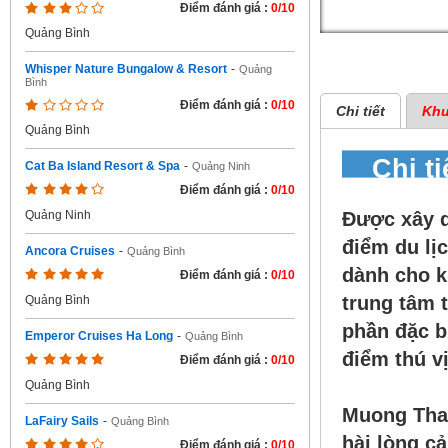
Điểm đánh giá :
0/10
Quảng Bình
Whisper Nature Bungalow & Resort
-
Quảng
Bình
Điểm đánh giá :
0/10
Chi tiết
Khu
Quảng Bình
Chi t
Cat Ba Island Resort & Spa
-
Quảng Ninh
Điểm đánh giá :
0/10
Được xây d
Quảng Ninh
điểm du lị
Ancora Cruises
-
Quảng Bình
dành cho k
Điểm đánh giá :
0/10
trung tâm 
Quảng Bình
phần đặc bi
Emperor Cruises Ha Long
-
Quảng Bình
điểm thú v
Điểm đánh giá :
0/10
Quảng Bình
Muong Than
LaFairy Sails
-
Quảng Bình
hài lòng c
Điểm đánh giá :
0/10