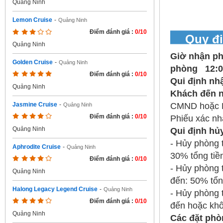
Quảng Ninh
Lemon Cruise
-
Quảng Ninh
Điểm đánh giá :
0/10
Quy đ
Quảng Ninh
Giờ n
Golden Cruise
-
Quảng Ninh
phòng 12:0
Điểm đánh giá :
0/10
Qui định nh
Quảng Ninh
Khách đến n
CMND hoặc 
Jasmine Cruise
-
Quảng Ninh
Điểm đánh giá :
0/10
Phiếu xác nh
Quảng Ninh
Qui định hủ
- Hủy phòng t
Aphrodite Cruise
-
Quảng Ninh
30% tổng tiề
Điểm đánh giá :
0/10
- Hủy phòng 
Quảng Ninh
đến: 50% tổn
Halong Legacy Legend Cruise
-
Quảng Ninh
- Hủy phòng t
Điểm đánh giá :
0/10
đến hoặc khô
Quảng Ninh
Các đặt phò