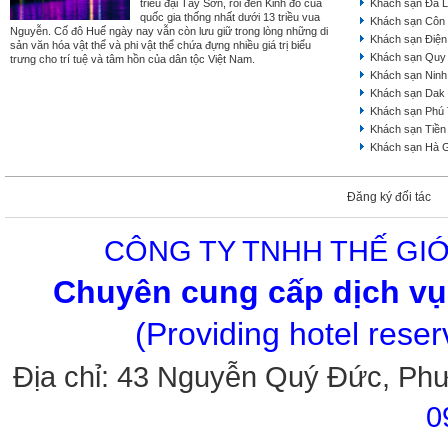
triều đại Tây Sơn, rồi đến Kinh đô của
Khách sạn Đà L
quốc gia thống nhất dưới 13 triều vua
Khách sạn Côn
Nguyễn. Cố đô Huế ngày nay vẫn còn lưu giữ trong lòng những di
Khách sạn Điện
sản văn hóa vật thể và phi vật thể chứa đựng nhiều giá trị biểu
Khách sạn Quy
trưng cho trí tuệ và tâm hồn của dân tộc Việt Nam.
Khách sạn Ninh
Khách sạn Dak
Khách sạn Phú
Khách sạn Tiền
Khách sạn Hà 
Đăng ký đối tác
CÔNG TY TNHH THẾ GIỚ
Chuyên cung cấp dịch vụ 
(Providing hotel rese
Địa chỉ: 43 Nguyễn Quý Đức, Ph
0