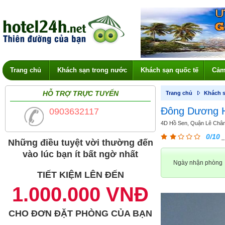
Trang chủ
Khách sạn trong nước
Khách sạn quốc tế
Cảm
HỖ TRỢ TRỰC TUYẾN
Trang chủ
Khách s
Đông Dương H
0903632117
4D Hồ Sen, Quận Lê Chân
0/10
_
Những điều tuyệt vời thường đến
vào lúc bạn ít bất ngờ nhất
Ngày nhận phòng
TIẾT KIỆM LÊN ĐẾN
1.000.000 VNĐ
CHO ĐƠN ĐẶT PHÒNG CỦA BẠN