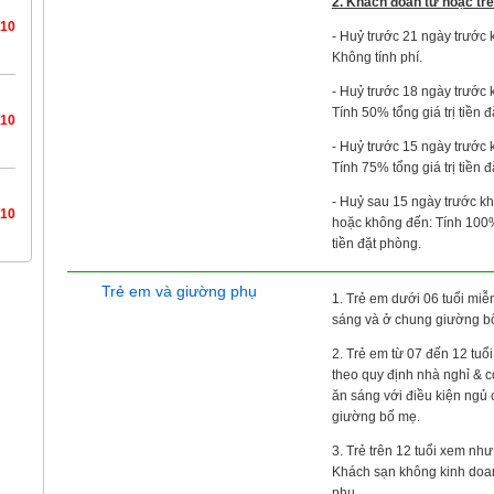
2. Khách đoàn từ hoặc tr
/10
- Huỷ trước 21 ngày trước k
Không tính phí.
- Huỷ trước 18 ngày trước k
Tính 50% tổng giá trị tiền 
/10
- Huỷ trước 15 ngày trước k
Tính 75% tổng giá trị tiền 
- Huỷ sau 15 ngày trước kh
/10
hoặc không đến: Tính 100% 
tiền đặt phòng.
Trẻ em và giường phụ
1. Trẻ em dưới 06 tuổi miễ
sáng và ở chung giường b
2. Trẻ em từ 07 đến 12 tuổi
theo quy định nhà nghỉ & 
ăn sáng với điều kiện ngủ
giường bố mẹ.
3. Trẻ trên 12 tuổi xem như
Khách sạn không kinh doa
phụ.