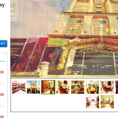
gay
 KÝ
/10
/10
/10