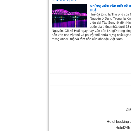
Những điều cần biết về d
Huế
Huế đã từng là Thủ phủ của 
Nguyễn ở Đàng Trong, là Ki
triều đại Tây Sơn, rồi đến Ki
quốc gia thống nhất dưới 13 
Nguyễn. Cố đô Huế ngày nay vẫn còn lưu giữ trong lòn
sản văn hóa vật thể và phi vật thể chứa đựng nhiều giá t
trưng cho trí tuệ và tâm hồn của dân tộc Việt Nam.
Địa
Hotel booking a
Hotel24h.n