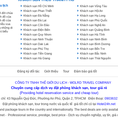
u lịch
Khách sạn Hồ Chí Minh
Khách sạn Vũng Tàu
Khách sạn Phan Thiết
Khách sạn Hội An
9 đời chúa
Khách sạn Đà Nẵng
Khách sạn Hạ Long
nh đô của
nh đô của
Khách sạn Đà Lạt
Khách sạn Phú Quốc
triều vua
Khách sạn Côn Đảo
Khách sạn Nghệ An
g những di
Khách sạn Điện Biên
khách sạn Quảng Bình
rị biểu
Khách sạn Quy Nhơn
Khách sạn Hà Tĩnh
Khách sạn Ninh Thuận
Khách sạn Ninh Bình
Khách sạn Dak Lak
Khách sạn Bình Dương
Khách sạn Phú Thọ
Khách sạn Bến Tre
Khách sạn Tiền Giang
Khách sạn Bắc Ninh
Khách sạn Hà Giang
Khách sạn Thái Nguyên
Đăng ký đối tác
Giới thiệu
Tour
Đảm bảo giá tốt
CÔNG TY TNHH THẾ GIỚI DU LỊCH - WOLRD TRAVEL COMPANY
Chuyên cung cấp dịch vụ đặt phòng khách sạn, tour giá rẻ
(Providing hotel reservation service and cheap tour)
 chỉ: 43 Nguyễn Quý Đức, Phường An Phú, Quận 2, TP.HCM Điện thoại:
0903632
Đặt phòng khách sạn, tour trong nước và quốc tế giá tốt chỉ có tại
Hotel24h.net
nd package tours in the country and internationally. The best deals are only availa
et - Professional service, prestige, best price - Dịch vụ chuyên nghiệp, uy tín, giá 