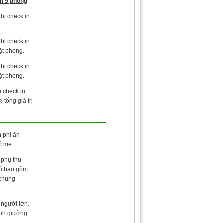
ên 5 phòng
hi check in:
hi check in:
đặt phòng.
hi check in:
đặt phòng.
i check in
tổng giá trị
n phí ăn
ố mẹ.
 phụ thu
có bao gôm
 chung
 người lớn.
nh giường