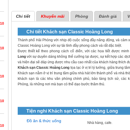
Chi tiết
Khuyến mãi
Phòng
Đánh giá
V
/10
Chi tiết
Khách sạn Classic Hoàng Long
Thành phố Hải Phòng với nhịp độ cuộc sống đầy năng động, và cảm 
Classic Hoàng Long với sự tài tình đầy phong cách và rất đặc biệt.
/10
Được thiết kế theo phong cách cổ điển, với các họa tiết được minh 
Long
với sự duyên dáng không thể cưỡng lại được, sự kết hợp các dịch v
và hiện đại sẽ đáp ứng được nhu cầu cao nhất của khách hàng thích đ
Khách sạn Classic Hoàng Long
tọa lạc ở vị trí lý tưởng, giữa trung 
Khách sạn nằm ở vị trí trung tâm giữa nhà hát lớn thành phố và nhà 
/10
khách sạn là các khu văn phòng chính phủ, bảo tàng lịch sử, các k
Phòng, là những nơi mà bạn có thể dạo bước thăm thú.
/10
Tiện nghi
Khách sạn Classic Hoàng Long
Đồ ăn & thức uống
Nhà hàng, cafe.
/10