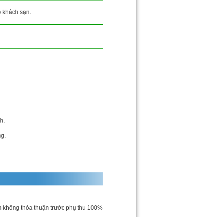
ộ khách sạn.
h.
ng.
 không thỏa thuận trước phụ thu 100%