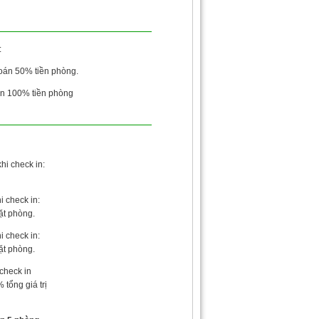
:
toán 50% tiền phòng.
án 100% tiền phòng
hi check in:
i check in:
đặt phòng.
i check in:
đặt phòng.
 check in
tổng giá trị