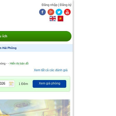
Đăng nhập
|
Đăng ký
u ích
n Hải Phòng
hòng - -
Hiển thị bản đồ
Xem tất cả các đánh giá
Xem giá phòng
1 Đêm