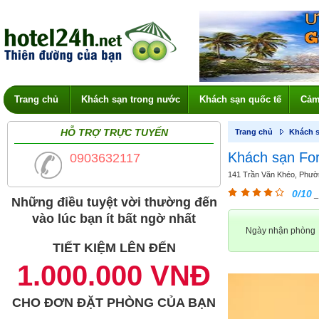
Trang chủ
Khách sạn trong nước
Khách sạn quốc tế
Cảm
HỖ TRỢ TRỰC TUYẾN
Trang chủ
Khách s
Khách sạn For
0903632117
141 Trần Văn Khéo, Phườn
0/10
_
Những điều tuyệt vời thường đến
vào lúc bạn ít bất ngờ nhất
Ngày nhận phòng
TIẾT KIỆM LÊN ĐẾN
1.000.000 VNĐ
CHO ĐƠN ĐẶT PHÒNG CỦA BẠN