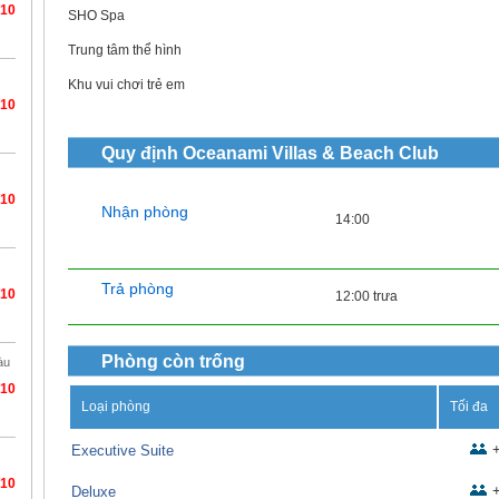
/10
SHO Spa
Trung tâm thể hình
Khu vui chơi trẻ em
/10
Quy định
Oceanami Villas & Beach Club
/10
Nhận phòng
14:00
Trả phòng
/10
12:00 trưa
Phòng còn trống
àu
/10
Loại phòng
Tối đa
Executive Suite
/10
Deluxe