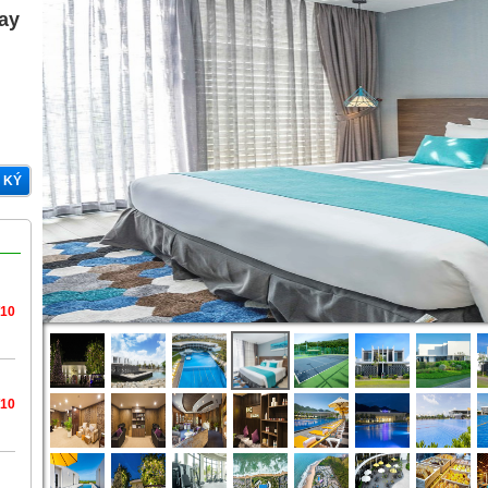
gay
 KÝ
/10
/10