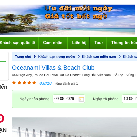
Khách sạn quốc tế
Cảm nhận
Liên hệ
Tour
Thông tin hữ
Trang chủ
Khách sạn trong nước
Khách sạn miền nam
Khách s
Oceanami Villas & Beach Club
44A High way, Phuoc Hai Town Dat Do District, Long Hải, Việt Nam , Bà Rịa - Vũng T
8.8/10
_ tổng đánh giá 1
đến
Ngày nhận phòng
Ngày trả phòng
Đ
ẠN