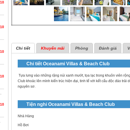
/10
/10
Chi tiết
Khuyến mãi
Phòng
Đánh giá
V
/10
Chi tiết
Oceanami Villas & Beach Club
Tựa lưng vào những rặng núi xanh mướt, tọa lạc trong khuôn viên rộn
/10
Club khoác lên mình kiến trúc hiện đại, tinh tế với kết cấu độc đáo trải
nguyên sơ.
 -
Tiện nghi
Oceanami Villas & Beach Club
/10
Nhà Hàng
-
Hồ Bơi