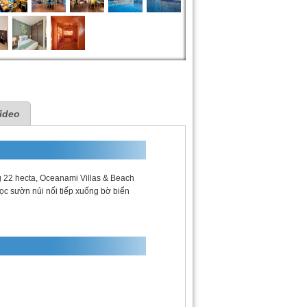
ideo
g 22 hecta, Oceanami Villas & Beach
 dọc sườn núi nối tiếp xuống bờ biển