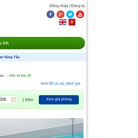
Đăng nhập
|
Đăng ký
u ích
ạn Vũng Tàu
àu - -
Hiển thị bản đồ
Xem tất cả các đánh giá
Xem giá phòng
1 Đêm