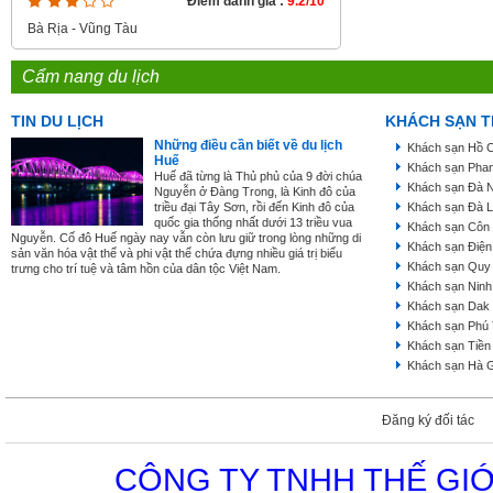
Điểm đánh giá :
9.2/10
Bà Rịa - Vũng Tàu
Cẩm nang du lịch
TIN DU LỊCH
KHÁCH SẠN T
Những điều cần biết về du lịch
Khách sạn Hồ C
Huế
Khách sạn Phan
Huế đã từng là Thủ phủ của 9 đời chúa
Khách sạn Đà 
Nguyễn ở Đàng Trong, là Kinh đô của
triều đại Tây Sơn, rồi đến Kinh đô của
Khách sạn Đà L
quốc gia thống nhất dưới 13 triều vua
Khách sạn Côn
Nguyễn. Cố đô Huế ngày nay vẫn còn lưu giữ trong lòng những di
Khách sạn Điện
sản văn hóa vật thể và phi vật thể chứa đựng nhiều giá trị biểu
Khách sạn Quy
trưng cho trí tuệ và tâm hồn của dân tộc Việt Nam.
Khách sạn Ninh
Khách sạn Dak
Khách sạn Phú
Khách sạn Tiền
Khách sạn Hà 
Đăng ký đối tác
CÔNG TY TNHH THẾ GIỚ