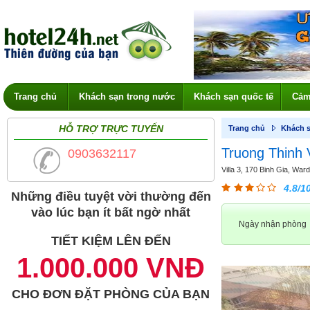
Trang chủ
Khách sạn trong nước
Khách sạn quốc tế
Cảm
HỖ TRỢ TRỰC TUYẾN
Trang chủ
Khách s
Truong Thinh 
0903632117
Villa 3, 170 Binh Gia, Ward
4.8/1
Những điều tuyệt vời thường đến
vào lúc bạn ít bất ngờ nhất
Ngày nhận phòng
TIẾT KIỆM LÊN ĐẾN
1.000.000 VNĐ
CHO ĐƠN ĐẶT PHÒNG CỦA BẠN