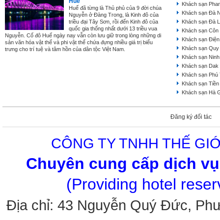
Huế
Khách sạn Phan
Huế đã từng là Thủ phủ của 9 đời chúa
Khách sạn Đà 
Nguyễn ở Đàng Trong, là Kinh đô của
triều đại Tây Sơn, rồi đến Kinh đô của
Khách sạn Đà L
quốc gia thống nhất dưới 13 triều vua
Khách sạn Côn
Nguyễn. Cố đô Huế ngày nay vẫn còn lưu giữ trong lòng những di
Khách sạn Điện
sản văn hóa vật thể và phi vật thể chứa đựng nhiều giá trị biểu
Khách sạn Quy
trưng cho trí tuệ và tâm hồn của dân tộc Việt Nam.
Khách sạn Ninh
Khách sạn Dak
Khách sạn Phú
Khách sạn Tiền
Khách sạn Hà 
Đăng ký đối tác
CÔNG TY TNHH THẾ GIỚ
Chuyên cung cấp dịch vụ 
(Providing hotel rese
Địa chỉ: 43 Nguyễn Quý Đức, Ph