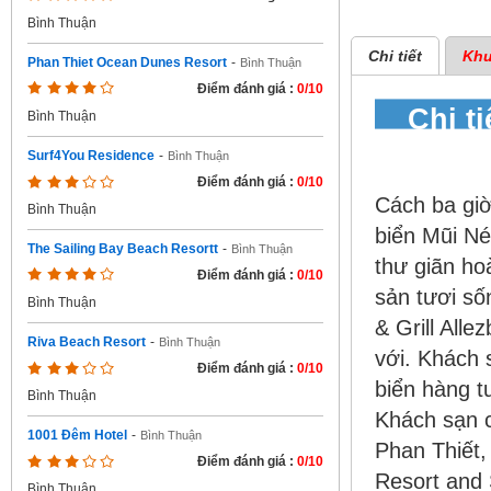
Bình Thuận
Chi tiết
Khu
Phan Thiet Ocean Dunes Resort
-
Bình Thuận
Điểm đánh giá :
0/10
Chi ti
Bình Thuận
Thiết
Surf4You Residence
-
Bình Thuận
Điểm đánh giá :
0/10
Cách ba giờ
Bình Thuận
biển Mũi Né
The Sailing Bay Beach Resortt
-
Bình Thuận
thư giãn h
Điểm đánh giá :
0/10
sản tươi số
Bình Thuận
& Grill Alle
Riva Beach Resort
-
Bình Thuận
với. Khách s
Điểm đánh giá :
0/10
biển hàng t
Bình Thuận
Khách sạn 
1001 Đêm Hotel
-
Bình Thuận
Phan Thiết,
Điểm đánh giá :
0/10
Resort and 
Bình Thuận