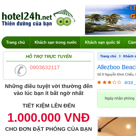
Trang chủ
Khách sạn trong nước
Khách sạn quốc tế
Cảm
HỖ TRỢ TRỰC TUYẾN
Trang chủ
Khách s
Allezboo Beac
0903632117
Số 8 Nguyễn Đình Chiểu, H
0/10
_
Những điều tuyệt vời thường đến
vào lúc bạn ít bất ngờ nhất
Ngày nhận phòng
TIẾT KIỆM LÊN ĐẾN
1.000.000 VNĐ
CHO ĐƠN ĐẶT PHÒNG CỦA BẠN