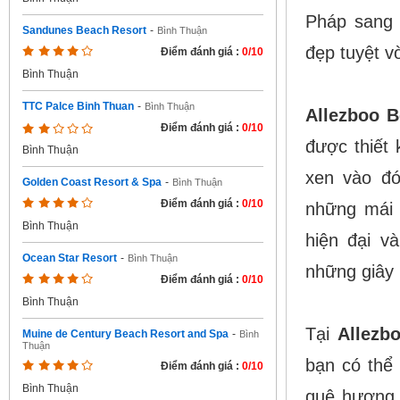
Pháp sang 
Sandunes Beach Resort
-
Bình Thuận
đẹp tuyệt vờ
Điểm đánh giá :
0/10
Bình Thuận
TTC Palce Binh Thuan
-
Bình Thuận
Allezboo 
Điểm đánh giá :
0/10
được thiết
Bình Thuận
xen vào đó
Golden Coast Resort & Spa
-
Bình Thuận
Điểm đánh giá :
0/10
những mái 
Bình Thuận
hiện đại v
Ocean Star Resort
-
Bình Thuận
những giây 
Điểm đánh giá :
0/10
Bình Thuận
Tại
Allezb
Muine de Century Beach Resort and Spa
-
Bình
Thuận
bạn có thể
Điểm đánh giá :
0/10
Bình Thuận
quê hương 