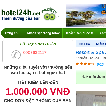
Trang chủ
Khách sạn trong nước
Khách sạn quốc tế
Cảm
HỖ TRỢ TRỰC TUYẾN
Trang chủ
Khách s
Resort & Spa 
0903632117
8 Nguyễn Đình Chiểu, Hàm
0/10
_
Những điều tuyệt vời thường đến
vào lúc bạn ít bất ngờ nhất
Ngày nhận phòng
TIẾT KIỆM LÊN ĐẾN
1.000.000 VNĐ
CHO ĐƠN ĐẶT PHÒNG CỦA BẠN