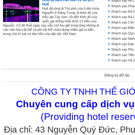
Những điều cần biết về du lịch
Khách sạn Hồ C
Huế
Khách sạn Phan
Huế đã từng là Thủ phủ của 9 đời chúa
Khách sạn Đà 
Nguyễn ở Đàng Trong, là Kinh đô của
triều đại Tây Sơn, rồi đến Kinh đô của
Khách sạn Đà L
quốc gia thống nhất dưới 13 triều vua
Khách sạn Côn
Nguyễn. Cố đô Huế ngày nay vẫn còn lưu giữ trong lòng những di
Khách sạn Điện
sản văn hóa vật thể và phi vật thể chứa đựng nhiều giá trị biểu
Khách sạn Quy
trưng cho trí tuệ và tâm hồn của dân tộc Việt Nam.
Khách sạn Ninh
Khách sạn Dak
Khách sạn Phú
Khách sạn Tiền
Khách sạn Hà 
Đăng ký đối tác
CÔNG TY TNHH THẾ GIỚ
Chuyên cung cấp dịch vụ 
(Providing hotel rese
Địa chỉ: 43 Nguyễn Quý Đức, Ph