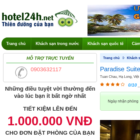
Trang chủ
Khách sạn trong nước
Khách sạn quốc tế
Cảm
HỖ TRỢ TRỰC TUYẾN
Trang chủ
Khách s
Paradise Suite
0903632117
Tuan Chau, Hạ Long, Việ
0/10
_
Những điều tuyệt vời thường đến
vào lúc bạn ít bất ngờ nhất
Ngày nhận phòng
TIẾT KIỆM LÊN ĐẾN
1.000.000 VNĐ
CHO ĐƠN ĐẶT PHÒNG CỦA BẠN