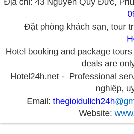
Địa chỉ: 43 Nguyễn Quý Đức, Ph
0
Đặt phòng khách sạn, tour tr
H
Hotel booking and package tours i
deals are onl
Hotel24h.net - Professional serv
nghiệp, uy
Email:
thegioidulich24h
@gma
Website:
www.