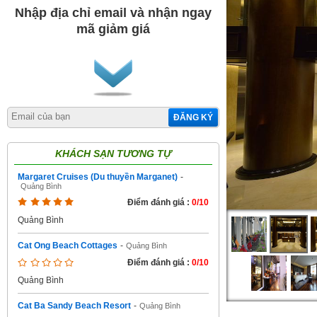
Nhập địa chỉ email và nhận ngay
mã giảm giá
ĐĂNG KÝ
KHÁCH SẠN TƯƠNG TỰ
Margaret Cruises (Du thuyền Marganet)
-
Quảng Bình
Điểm đánh giá :
0/10
Quảng Bình
Cat Ong Beach Cottages
-
Quảng Bình
Điểm đánh giá :
0/10
Quảng Bình
Cat Ba Sandy Beach Resort
-
Quảng Bình