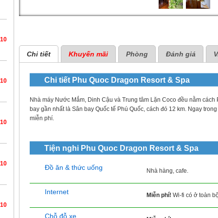
/10
Chi tiết
Khuyến mãi
Phòng
Đánh giá
V
Chi tiết
Phu Quoc Dragon Resort & Spa
/10
Nhà máy Nước Mắm, Dinh Cậu và Trung tâm Lặn Coco đều nằm cách P
bay gần nhất là Sân bay Quốc tế Phú Quốc, cách đó 12 km. Ngay trong 
miễn phí.
/10
Tiện nghi
Phu Quoc Dragon Resort & Spa
/10
Đồ ăn & thức uống
Nhà hàng, cafe.
Internet
Miễn phí!
Wi-fi có ở toàn b
/10
Chỗ đỗ xe