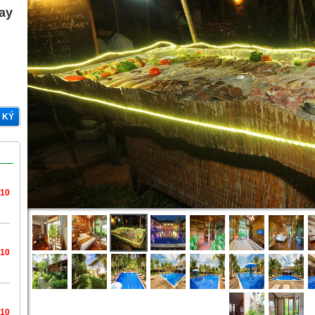
gay
 KÝ
/10
/10
/10