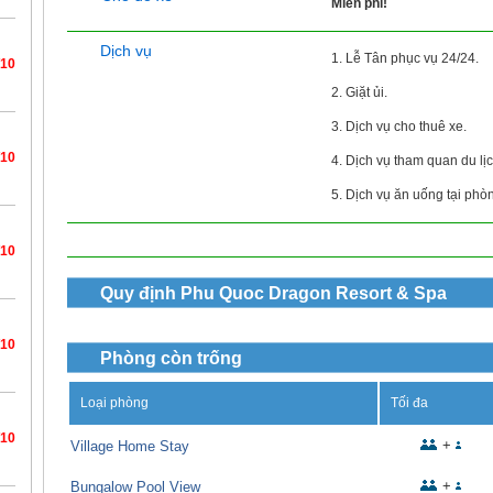
Miễn phí!
Dịch vụ
1. Lễ Tân phục vụ 24/24.
/10
2. Giặt ủi.
3. Dịch vụ cho thuê xe.
/10
4. Dịch vụ tham quan du lịc
5. Dịch vụ ăn uống tại phò
/10
Quy định
Phu Quoc Dragon Resort & Spa
/10
Phòng còn trống
Loại phòng
Tối đa
/10
+
Village Home Stay
+
Bungalow Pool View