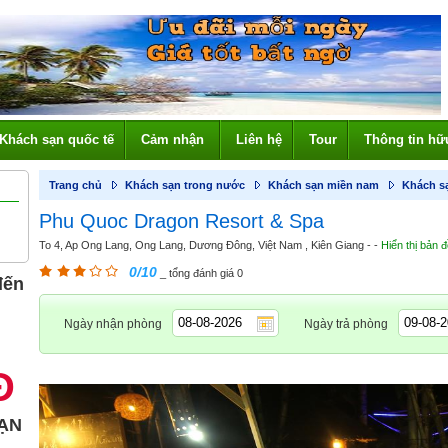
Khách sạn quốc tế
Cảm nhận
Liên hệ
Tour
Thông tin hữ
Trang chủ
Khách sạn trong nước
Khách sạn miền nam
Khách s
Phu Quoc Dragon Resort & Spa
To 4, Ap Ong Lang, Ong Lang, Dương Đông, Việt Nam , Kiên Giang - -
Hiển thị bản 
0/10
_ tổng đánh giá 0
đến
Ngày nhận phòng
Ngày trả phòng
Đ
ẠN