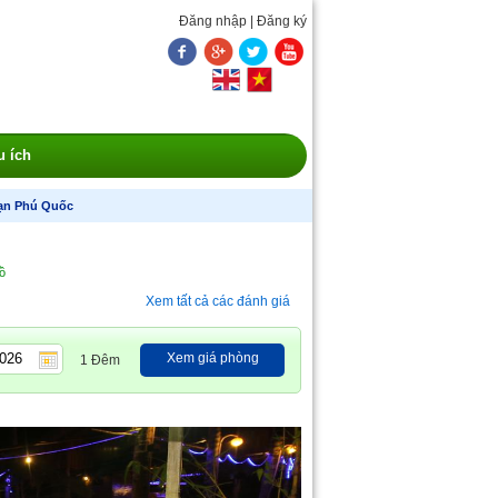
Đăng nhập
|
Đăng ký
u ích
ạn Phú Quốc
đồ
Xem tất cả các đánh giá
Xem giá phòng
1 Đêm