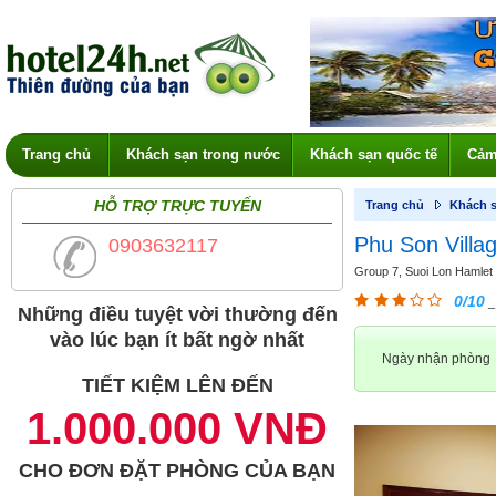
Trang chủ
Khách sạn trong nước
Khách sạn quốc tế
Cảm
HỖ TRỢ TRỰC TUYẾN
Trang chủ
Khách s
Phu Son Villa
0903632117
Group 7, Suoi Lon Hamlet 
0/10
_
Những điều tuyệt vời thường đến
vào lúc bạn ít bất ngờ nhất
Ngày nhận phòng
TIẾT KIỆM LÊN ĐẾN
1.000.000 VNĐ
CHO ĐƠN ĐẶT PHÒNG CỦA BẠN