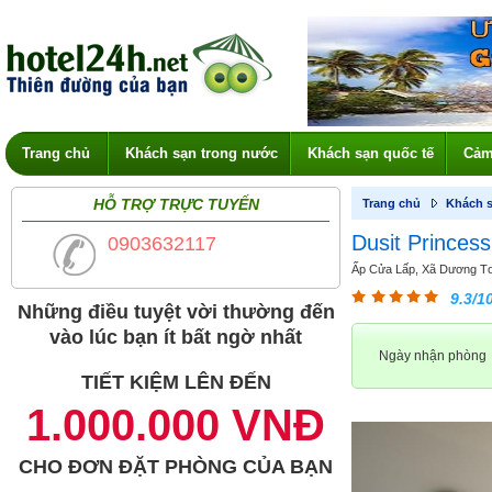
Trang chủ
Khách sạn trong nước
Khách sạn quốc tế
Cảm
HỖ TRỢ TRỰC TUYẾN
Trang chủ
Khách s
Dusit Princes
0903632117
Ấp Cửa Lấp, Xã Dương Tơ,
9.3/1
Những điều tuyệt vời thường đến
vào lúc bạn ít bất ngờ nhất
Ngày nhận phòng
TIẾT KIỆM LÊN ĐẾN
1.000.000 VNĐ
CHO ĐƠN ĐẶT PHÒNG CỦA BẠN