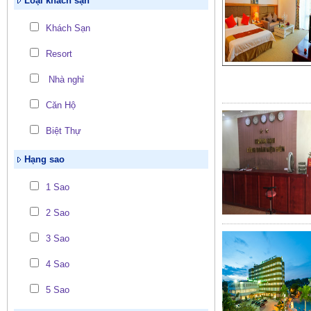
Loại khách sạn
Khách Sạn
Resort
Nhà nghỉ
Căn Hộ
Biệt Thự
Hạng sao
1 Sao
2 Sao
3 Sao
4 Sao
5 Sao