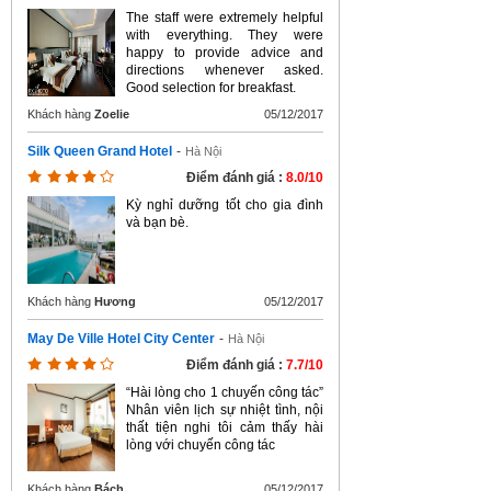
The staff were extremely helpful
with everything. They were
happy to provide advice and
directions whenever asked.
Good selection for breakfast.
Khách hàng
Zoelie
05/12/2017
Silk Queen Grand Hotel
-
Hà Nội
Điểm đánh giá :
8.0/10
Kỳ nghỉ dưỡng tốt cho gia đình
và bạn bè.
Khách hàng
Hương
05/12/2017
May De Ville Hotel City Center
-
Hà Nội
Điểm đánh giá :
7.7/10
“Hài lòng cho 1 chuyến công tác”
Nhân viên lịch sự nhiệt tình, nội
thất tiện nghi tôi cảm thấy hài
lòng với chuyến công tác
Khách hàng
Bách
05/12/2017