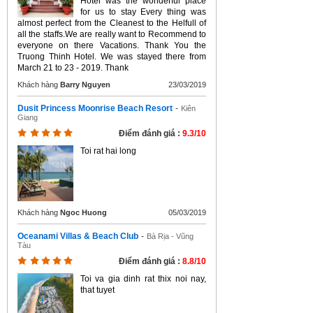
Hotel was the wonderful place
for us to stay Every thing was
almost perfect from the Cleanest to the Helfull of
all the staffs.We are really want to Recommend to
everyone on there Vacations. Thank You the
Truong Thinh Hotel. We was stayed there from
March 21 to 23 - 2019. Thank
Khách hàng
Barry Nguyen
23/03/2019
Dusit Princess Moonrise Beach Resort
-
Kiên
Giang
Điểm đánh giá :
9.3/10
Toi rat hai long
Khách hàng
Ngoc Huong
05/03/2019
Oceanami Villas & Beach Club
-
Bà Rịa - Vũng
Tàu
Điểm đánh giá :
8.8/10
Toi va gia dinh rat thix noi nay,
that tuyet