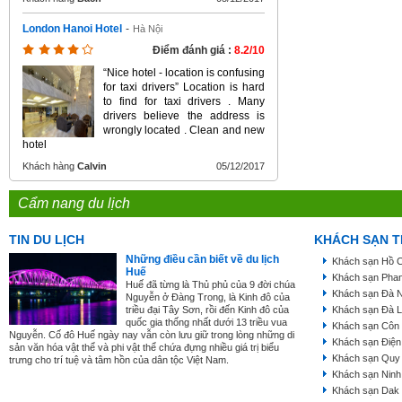
London Hanoi Hotel
-
Hà Nội
Điểm đánh giá :
8.2/10
“Nice hotel - location is confusing
for taxi drivers” Location is hard
to find for taxi drivers . Many
drivers believe the address is
wrongly located . Clean and new
hotel
Khách hàng
Calvin
05/12/2017
Cẩm nang du lịch
TIN DU LỊCH
KHÁCH SẠN T
Những điều cần biết về du lịch
Khách sạn Hồ C
Huế
Khách sạn Phan
Huế đã từng là Thủ phủ của 9 đời chúa
Khách sạn Đà 
Nguyễn ở Đàng Trong, là Kinh đô của
triều đại Tây Sơn, rồi đến Kinh đô của
Khách sạn Đà L
quốc gia thống nhất dưới 13 triều vua
Khách sạn Côn
Nguyễn. Cố đô Huế ngày nay vẫn còn lưu giữ trong lòng những di
Khách sạn Điện
sản văn hóa vật thể và phi vật thể chứa đựng nhiều giá trị biểu
Khách sạn Quy
trưng cho trí tuệ và tâm hồn của dân tộc Việt Nam.
Khách sạn Ninh
Khách sạn Dak