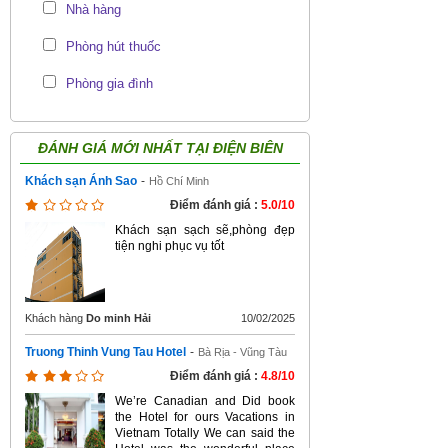
Nhà hàng
Phòng hút thuốc
Phòng gia đình
ĐÁNH GIÁ MỚI NHẤT TẠI
ĐIỆN BIÊN
Khách sạn Ánh Sao
-
Hồ Chí Minh
Điểm đánh giá :
5.0/10
Khách sạn sạch sẽ,phòng đẹp
tiện nghi phục vụ tốt
Khách hàng
Do minh Hải
10/02/2025
Truong Thinh Vung Tau Hotel
-
Bà Rịa - Vũng Tàu
Điểm đánh giá :
4.8/10
We’re Canadian and Did book
the Hotel for ours Vacations in
Vietnam Totally We can said the