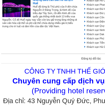
Những điều cần biết về du lịch
Khách sạn Hồ C
Huế
Khách sạn Phan
Huế đã từng là Thủ phủ của 9 đời chúa
Khách sạn Đà 
Nguyễn ở Đàng Trong, là Kinh đô của
triều đại Tây Sơn, rồi đến Kinh đô của
Khách sạn Đà L
quốc gia thống nhất dưới 13 triều vua
Khách sạn Côn
Nguyễn. Cố đô Huế ngày nay vẫn còn lưu giữ trong lòng những di
Khách sạn Điện
sản văn hóa vật thể và phi vật thể chứa đựng nhiều giá trị biểu
Khách sạn Quy
trưng cho trí tuệ và tâm hồn của dân tộc Việt Nam.
Khách sạn Ninh
Khách sạn Dak
Khách sạn Phú
Khách sạn Tiền
Khách sạn Hà 
Đăng ký đối tác
CÔNG TY TNHH THẾ GIỚ
Chuyên cung cấp dịch vụ 
(Providing hotel rese
Địa chỉ: 43 Nguyễn Quý Đức, Ph