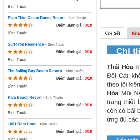
Bình Thuận
Phan Thiet Ocean Dunes Resort
-
Bình Thuận
Điểm đánh giá :
0/10
Chi tiết
Khu
Bình Thuận
Surf4You Residence
-
Bình Thuận
Chi t
Điểm đánh giá :
0/10
Bình Thuận
Thái Hòa
Re
The Sailing Bay Beach Resortt
-
Bình Thuận
Đồi Cát kh
Điểm đánh giá :
0/10
theo lối ki
Bình Thuận
Hòa
Mũi Né
Riva Beach Resort
-
Bình Thuận
trang thiết
Điểm đánh giá :
0/10
còn có bãi 
Bình Thuận
ứng đủ các
1001 Đêm Hotel
-
Bình Thuận
Điểm đánh giá :
0/10
Tiện nghi
Bình Thuận