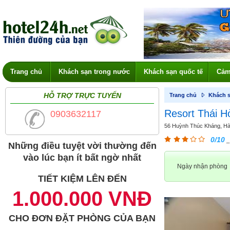
Trang chủ
Khách sạn trong nước
Khách sạn quốc tế
Cảm
HỖ TRỢ TRỰC TUYẾN
Trang chủ
Khách s
Resort Thái H
0903632117
56 Huỳnh Thúc Kháng, Hàm
0/10
_
Những điều tuyệt vời thường đến
vào lúc bạn ít bất ngờ nhất
Ngày nhận phòng
TIẾT KIỆM LÊN ĐẾN
1.000.000 VNĐ
CHO ĐƠN ĐẶT PHÒNG CỦA BẠN