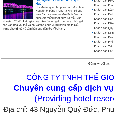
Những điều cần biết về du lịch
Khách sạn Hồ C
Huế
Khách sạn Phan
Huế đã từng là Thủ phủ của 9 đời chúa
Khách sạn Đà 
Nguyễn ở Đàng Trong, là Kinh đô của
triều đại Tây Sơn, rồi đến Kinh đô của
Khách sạn Đà L
quốc gia thống nhất dưới 13 triều vua
Khách sạn Côn
Nguyễn. Cố đô Huế ngày nay vẫn còn lưu giữ trong lòng những di
Khách sạn Điện
sản văn hóa vật thể và phi vật thể chứa đựng nhiều giá trị biểu
Khách sạn Quy
trưng cho trí tuệ và tâm hồn của dân tộc Việt Nam.
Khách sạn Ninh
Khách sạn Dak
Khách sạn Phú
Khách sạn Tiền
Khách sạn Hà 
Đăng ký đối tác
CÔNG TY TNHH THẾ GIỚ
Chuyên cung cấp dịch vụ 
(Providing hotel rese
Địa chỉ: 43 Nguyễn Quý Đức, Ph