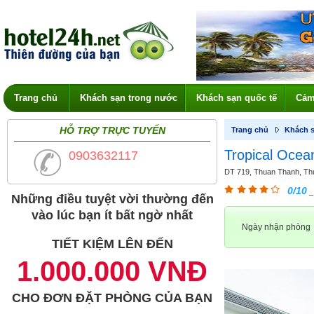
Trang chủ
Khách sạn trong nước
Khách sạn quốc tế
Cảm
HỖ TRỢ TRỰC TUYẾN
Trang chủ
Khách s
Tropical Ocea
0903632117
DT 719, Thuan Thanh, Thua
0/10
_
Những điều tuyệt vời thường đến
vào lúc bạn ít bất ngờ nhất
Ngày nhận phòng
TIẾT KIỆM LÊN ĐẾN
1.000.000 VNĐ
CHO ĐƠN ĐẶT PHÒNG CỦA BẠN