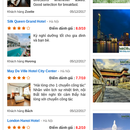
directions whenever asked.
Good selection for breakfast.
Khách hàng
Zoelie
05/12/2017
Silk Queen Grand Hotel
-
Hà Nội
Điểm đánh giá :
8.0/10
Kỳ nghỉ dưỡng tốt cho gia đình
và bạn bè.
Khách hàng
Hương
05/12/2017
May De Ville Hotel City Center
-
Hà Nội
Điểm đánh giá :
7.7/10
“Hài lòng cho 1 chuyến công tác”
Nhân viên lịch sự nhiệt tình, nội
thất tiện nghi tôi cảm thấy hài
lòng với chuyến công tác
Khách hàng
Bách
05/12/2017
London Hanoi Hotel
-
Hà Nội
Điểm đánh giá :
8.2/10