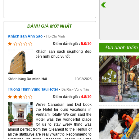
ĐÁNH GIÁ MỚI NHẤT
Khách sạn Ánh Sao
-
Hồ Chí Minh
Điểm đánh giá :
5.0/10
Địa danh thăm
Khách sạn sạch sẽ,phòng đẹp
tiện nghi phục vụ tốt
Khách hàng
Do minh Hải
10/02/2025
Truong Thinh Vung Tau Hotel
-
Bà Rịa - Vũng Tàu
Điểm đánh giá :
4.8/10
We’re Canadian and Did book
the Hotel for ours Vacations in
Vietnam Totally We can said the
Hotel was the wonderful place
for us to stay Every thing was
almost perfect from the Cleanest to the Helfull of
all the staffs.We are really want to Recommend to