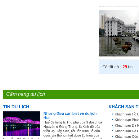
Có tất cả :
29
tin
Cẩm nang du lịch
TIN DU LỊCH
KHÁCH SẠN T
Những điều cần biết về du lịch
Khách sạn Hồ C
Huế
Khách sạn Phan
Huế đã từng là Thủ phủ của 9 đời chúa
Khách sạn Đà 
Nguyễn ở Đàng Trong, là Kinh đô của
triều đại Tây Sơn, rồi đến Kinh đô của
Khách sạn Đà L
quốc gia thống nhất dưới 13 triều vua
Khách sạn Côn