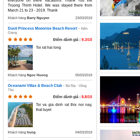
everyone on there Vacations. Thank You the
Truong Thinh Hotel. We was stayed there from
March 21 to 23 - 2019. Thank
Khách hàng
Barry Nguyen
23/03/2019
Dusit Princess Moonrise Beach Resort
-
Kiên
Giang
Điểm đánh giá :
9.3/10
Toi rat hai long
Khách hàng
Ngoc Huong
05/03/2019
Oceanami Villas & Beach Club
-
Bà Rịa - Vũng
Tàu
Điểm đánh giá :
8.8/10
Toi va gia dinh rat thix noi nay,
that tuyet
Khách hàng
hung
04/03/2019