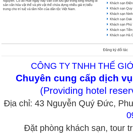
Nguyễn. Cố đô Huế ngày nay vẫn còn lưu giữ trong lòng những di
Khách sạn Điện
sản văn hóa vật thể và phi vật thể chứa đựng nhiều giá trị biểu
Khách sạn Quy
trưng cho trí tuệ và tâm hồn của dân tộc Việt Nam.
Khách sạn Ninh
Khách sạn Dak
Khách sạn Phú
Khách sạn Tiền
Khách sạn Hà 
Đăng ký đối tác
CÔNG TY TNHH THẾ GIỚ
Chuyên cung cấp dịch vụ 
(Providing hotel rese
Địa chỉ: 43 Nguyễn Quý Đức, Ph
0
Đặt phòng khách sạn, tour tr