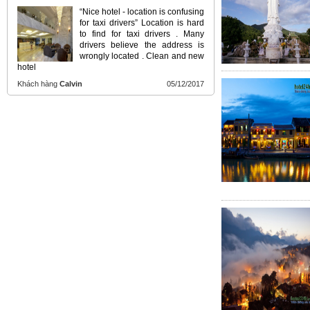
“Nice hotel - location is confusing
for taxi drivers” Location is hard
to find for taxi drivers . Many
drivers believe the address is
wrongly located . Clean and new
hotel
Khách hàng
Calvin
05/12/2017