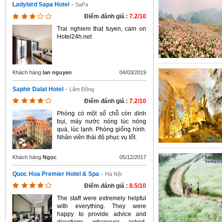
Ladybird Sapa Hotel
-
SaPa
Điểm đánh giá :
7.2/10
Trai nghiem that tuyen, cam on
Hotel24h.net
Khách hàng
lan nguyen
04/03/2019
Saphir Dalat Hotel
-
Lâm Đồng
Điểm đánh giá :
7.2/10
Phòng có một số chỗ còn dính
bụi, máy nước nóng lúc nóng
quá, lúc lạnh. Phòng giống hình.
Nhân viên thái độ phục vụ tốt.
Khách hàng
Ngọc
05/12/2017
Quoc Hoa Premier Hotel & Spa
-
Hà Nội
Điểm đánh giá :
8.5/10
The staff were extremely helpful
with everything. They were
happy to provide advice and