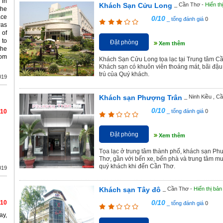
 in
Khách Sạn Cửu Long
_ Cần Thơ -
Hiển th
the
ace
0/10
_ tổng đánh giá
0
was
 of
 to
Đặt phòng
Xem thêm
the
rom
Khách Sạn Cửu Long tọa lạc tại Trung tâm 
Khách sạn có khuôn viên thoáng mát, bãi đậu xe
trú của Quý khách.
019
Khách sạn Phượng Trân
_ Ninh Kiều , C
0/10
/10
_ tổng đánh giá
0
Đặt phòng
Xem thêm
Tọa lạc ở trung tâm thành phố, khách sạn Ph
Thơ, gần với bến xe, bến phà và trung tâm m
quý khách khi đến Cần Thơ.
019
Khách sạn Tây đô
_ Cần Thơ -
Hiển thị bản
0/10
/10
_ tổng đánh giá
0
ay,