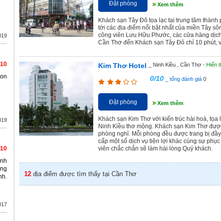
Đặt phòng
Xem thêm
Khách sạn Tây Đô tọa lạc tại trung tâm thành
tới các địa điểm nổi bật nhất của miền Tây sô
công viên Lưu Hữu Phước, các cửa hàng dịch v
019
Cần Thơ đến Khách sạn Tây Đô chỉ 10 phút, và
/10
Kim Thơ Hotel
_ Ninh Kiều , Cần Thơ -
Hiển t
 on
0/10
_ tổng đánh giá
0
Đặt phòng
Xem thêm
Khách sạn Kim Thơ với kiến trúc hài hoà, tọa
019
Ninh Kiều thơ mộng. Khách sạn Kim Thơ được
phòng nghỉ. Mỗi phòng đều được trang bị đầy
cấp một số dịch vụ tiện lợi khác cùng sự phục
/10
viên chắc chắn sẽ làm hài lòng Quý khách.
ính
óng
12
địa điểm được tìm thấy tại
Cần Thơ
nh.
017