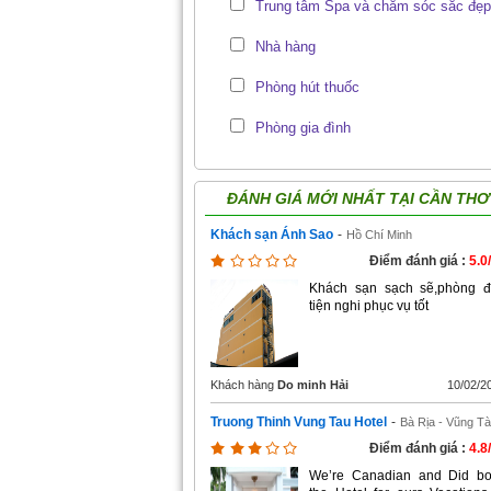
Trung tâm Spa và chăm sóc sắc đẹp
Nhà hàng
Phòng hút thuốc
Phòng gia đình
ĐÁNH GIÁ MỚI NHẤT TẠI
CẦN THƠ
Khách sạn Ánh Sao
-
Hồ Chí Minh
Điểm đánh giá :
5.0
Khách sạn sạch sẽ,phòng 
tiện nghi phục vụ tốt
Khách hàng
Do minh Hải
10/02/2
Truong Thinh Vung Tau Hotel
-
Bà Rịa - Vũng T
Điểm đánh giá :
4.8
We’re Canadian and Did b