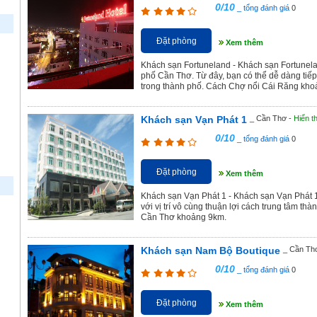
0/10
_ tổng đánh giá
0
Đặt phòng
Xem thêm
Khách sạn Fortuneland - Khách sạn Fortunela
phố Cần Thơ. Từ đây, bạn có thể dễ dàng tiếp
trong thành phố. Cách Chợ nổi Cái Răng kho
Khách sạn Vạn Phát 1
_ Cần Thơ -
Hiển t
0/10
_ tổng đánh giá
0
Đặt phòng
Xem thêm
Khách sạn Vạn Phát 1 - Khách sạn Vạn Phát 
với vị trí vô cùng thuận lợi cách trung tâm 
Cần Thơ khoảng 9km.
Khách sạn Nam Bộ Boutique
_ Cần Th
0/10
_ tổng đánh giá
0
Đặt phòng
Xem thêm