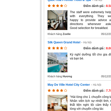
Quoc Hoa Premier Hotel & Spa
-
Hà Nội
Điểm đánh giá :
8.5
The staff were extremely help
with everything. They w
happy to provide advice 
directions whenever ask
Good selection for breakfast.
Khách hàng
Zoelie
05/12/2
Silk Queen Grand Hotel
-
Hà Nội
Điểm đánh giá :
8.0
Kỳ nghỉ dưỡng tốt cho gia đ
và bạn bè.
Khách hàng
Hương
05/12/2
May De Ville Hotel City Center
-
Hà Nội
Điểm đánh giá :
7.7
“Hài lòng cho 1 chuyến công t
Nhân viên lịch sự nhiệt tình, 
thất tiện nghi tôi cảm thấy 
lòng với chuyến công tác