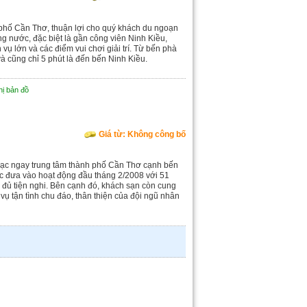
 phố Cần Thơ, thuận lợi cho quý khách du ngoạn
ng nước, đặc biệt là gần công viên Ninh Kiều,
ụ lớn và các điểm vui chơi giải trí. Từ bến phà
 cũng chỉ 5 phút là đến bến Ninh Kiều.
hị bản đồ
Giá từ: Không công bố
 lạc ngay trung tâm thành phố Cần Thơ cạnh bến
 đưa vào hoạt động đầu tháng 2/2008 với 51
 đủ tiện nghi. Bên cạnh đó, khách sạn còn cung
 vụ tận tình chu đáo, thân thiện của đội ngũ nhân