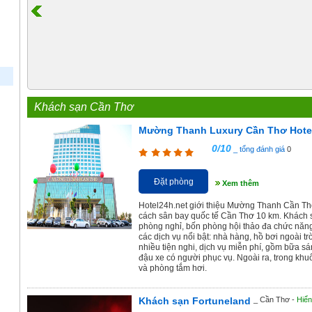
Khách sạn Cần Thơ
Mường Thanh Luxury Cần Thơ Hote
0/10
_ tổng đánh giá
0
Đặt phòng
Xem thêm
Hotel24h.net giới thiệu Mường Thanh Cần Thơ
cách sân bay quốc tế Cần Thơ 10 km. Khách
phòng nghỉ, bốn phòng hội thảo đa chức năng
các dịch vụ nổi bật: nhà hàng, hồ bơi ngoài t
nhiều tiện nghi, dịch vụ miễn phí, gồm bữa sá
đậu xe có người phục vụ. Ngoài ra, trong khu
và phòng tắm hơi.
Khách sạn Fortuneland
_ Cần Thơ -
Hiển