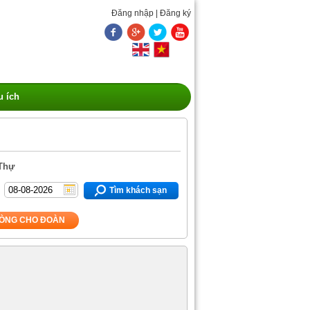
Đăng nhập
|
Đăng ký
u ích
 Thự
Tìm khách sạn
ÒNG CHO ĐOÀN