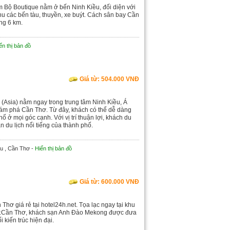
Bộ Boutique nằm ở bến Ninh Kiều, đối diện với
u các bến tàu, thuyền, xe buýt. Cách sân bay Cần
ng 6 km.
ển thị bản đồ
Giá từ: 504.000 VNĐ
(Asia) nằm ngay trong trung tâm Ninh Kiều, Á
ám phá Cần Thơ. Từ đây, khách có thể dễ dàng
 ở mọi góc cạnh. Với vị trí thuận lợi, khách du
 du lịch nổi tiếng của thành phố.
ều , Cần Thơ -
Hiển thị bản đồ
Giá từ: 600.000 VNĐ
ơ giá rẻ tại hotel24h.net. Tọa lạc ngay tại khu
TP.Cần Thơ, khách sạn Anh Đào Mekong được đưa
 kiến trúc hiện đại.