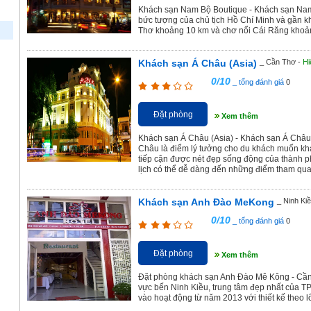
Khách sạn Nam Bộ Boutique - Khách sạn Nam 
bức tượng của chủ tịch Hồ Chí Minh và gần kh
Thơ khoảng 10 km và chơ nổi Cái Răng khoả
Khách sạn Á Châu (Asia)
_ Cần Thơ -
Hi
0/10
_ tổng đánh giá
0
Đặt phòng
Xem thêm
Khách sạn Á Châu (Asia) - Khách sạn Á Châu 
Châu là điểm lý tưởng cho du khách muốn kh
tiếp cận được nét đẹp sống động của thành phố
lịch có thể dễ dàng đến những điểm tham quan
Khách sạn Anh Đào MeKong
_ Ninh Ki
0/10
_ tổng đánh giá
0
Đặt phòng
Xem thêm
Đặt phòng khách sạn Anh Đào Mê Kông - Cần Th
vực bến Ninh Kiều, trung tâm đẹp nhất của 
vào hoạt động từ năm 2013 với thiết kế theo lối