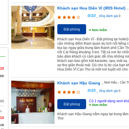
Khách sạn Hoa Diên Vĩ (IRIS Hotel)
_
0/10
_ tổng đánh giá
0
Đặt phòng
Xem thêm
Khách sạn Hoa Diên Vĩ - Đặt phòng tại hotel24h
cận những điểm tham quan du lịch nổi tiếng
tọa lạc ngay giữa trung tâm thành phố Cần 
nổi Cái Răng khoảng 3 km. Tất cả nơi ăn chốn
bảo đảm khách có cảm giác dễ chịu không nơi
khách sạn bao gồm hát karaoke, spa, mát xa,
sự thư giãn thoải mái. Dù cho lý do của bạn 
/10
Hoa Diên Vĩ Can Tho là một nơi tuyệt vời cho 
đẹp
Khách sạn Hậu Giang
_ Ninh Kiều , Cần 
0/10
_ tổng đánh giá
0
Có 1 người đang xem kh
025
Đặt phòng
Xem thêm
àu
Khách sạn Hậu Giang nằm ngay tại trung tâm
/10
Thơ
ook