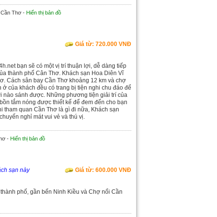
 Cần Thơ -
Hiển thị bản đồ
Giá từ: 720.000 VNĐ
.net bạn sẽ có một vị trí thuận lợi, dễ dàng tiếp
 của thành phố Cân Thơ. Khách sạn Hoa Diên Vĩ
Thơ. Cách sân bay Cần Thơ khoảng 12 km và chợ
 ở của khách đều có trang bị tiện nghi chu đáo để
 nào sánh được. Những phương tiện giải trí của
 bồn tắm nóng được thiết kế để đem đến cho bạn
khi tham quan Cần Thơ là gì đi nữa, Khách sạn
chuyến nghỉ mát vui vẻ và thú vị.
Thơ -
Hiển thị bản đồ
ách sạn này
Giá từ: 600.000 VNĐ
 thành phố, gần bến Ninh Kiều và Chợ nổi Cần