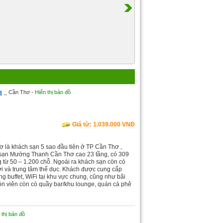
l
_ Cần Thơ -
Hiển thị bản đồ
Giá từ: 1.039.000 VNĐ
 là khách sạn 5 sao đầu tiên ở TP Cần Thơ ,
 sạn Mường Thanh Cần Thơ cao 23 tầng, có 309
 từ 50 – 1.200 chỗ. Ngoài ra khách sạn còn có
rời và trung tâm thể dục. Khách được cung cấp
ng buffet, WiFi tại khu vực chung, cũng như bãi
ôn viên còn có quầy bar/khu lounge, quán cà phê
 thị bản đồ