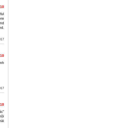
/10
ful
ere
and
ed.
017
/10
ình
017
/10
ác”
nội
hài