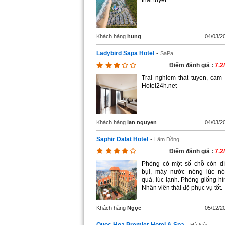
that tuyet
Khách hàng
hung
04/03/2
Ladybird Sapa Hotel
-
SaPa
Điểm đánh giá :
7.2
Trai nghiem that tuyen, cam
Hotel24h.net
Khách hàng
lan nguyen
04/03/2
Saphir Dalat Hotel
-
Lâm Đồng
Điểm đánh giá :
7.2
Phòng có một số chỗ còn d
bụi, máy nước nóng lúc n
quá, lúc lạnh. Phòng giống hì
Nhân viên thái độ phục vụ tốt.
Khách hàng
Ngọc
05/12/2