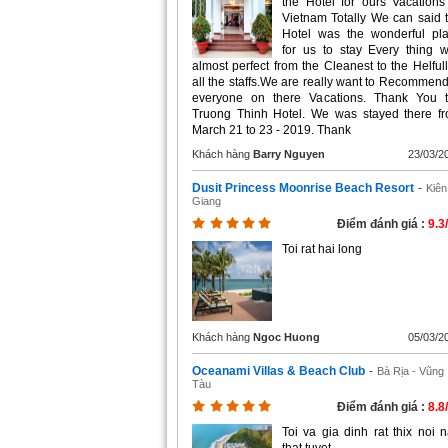
the Hotel for ours Vacations
Vietnam Totally We can said 
Hotel was the wonderful pl
for us to stay Every thing 
almost perfect from the Cleanest to the Helfull
all the staffs.We are really want to Recommend
everyone on there Vacations. Thank You 
Truong Thinh Hotel. We was stayed there f
March 21 to 23 - 2019. Thank
Khách hàng
Barry Nguyen
23/03/2
Dusit Princess Moonrise Beach Resort
-
Kiên
Giang
Điểm đánh giá :
9.3
Toi rat hai long
Khách hàng
Ngoc Huong
05/03/2
Oceanami Villas & Beach Club
-
Bà Rịa - Vũng
Tàu
Điểm đánh giá :
8.8
Toi va gia dinh rat thix noi n