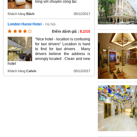
lòng với chuyến công tác
Khách hàng
Bách
05/12/2017
London Hanoi Hotel
-
Hà Nội
Điểm đánh giá :
8.2/10
“Nice hotel - location is confusing
for taxi drivers” Location is hard
to find for taxi drivers . Many
drivers believe the address is
wrongly located . Clean and new
hotel
Khách hàng
Calvin
05/12/2017