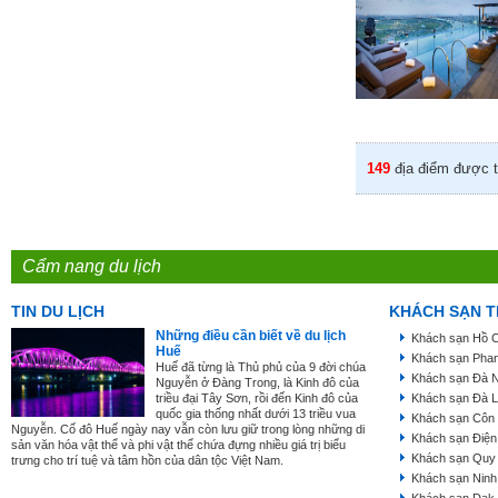
149
địa điểm được t
Cẩm nang du lịch
TIN DU LỊCH
KHÁCH SẠN T
Những điều cần biết về du lịch
Khách sạn Hồ C
Huế
Khách sạn Phan
Huế đã từng là Thủ phủ của 9 đời chúa
Khách sạn Đà 
Nguyễn ở Đàng Trong, là Kinh đô của
triều đại Tây Sơn, rồi đến Kinh đô của
Khách sạn Đà L
quốc gia thống nhất dưới 13 triều vua
Khách sạn Côn
Nguyễn. Cố đô Huế ngày nay vẫn còn lưu giữ trong lòng những di
Khách sạn Điện
sản văn hóa vật thể và phi vật thể chứa đựng nhiều giá trị biểu
Khách sạn Quy
trưng cho trí tuệ và tâm hồn của dân tộc Việt Nam.
Khách sạn Ninh