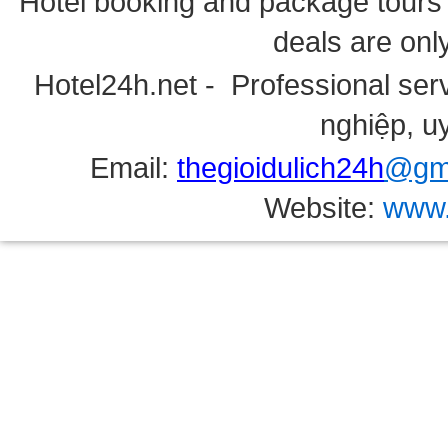
Hotel booking and package tours i
deals are onl
Hotel24h.net - Professional serv
nghiệp, uy
Email:
thegioidulich24h
@gma
Website:
www.