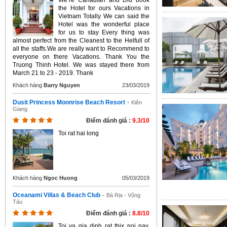
We’re Canadian and Did book
the Hotel for ours Vacations in
Vietnam Totally We can said the
Hotel was the wonderful place
for us to stay Every thing was
almost perfect from the Cleanest to the Helfull of
all the staffs.We are really want to Recommend to
everyone on there Vacations. Thank You the
Truong Thinh Hotel. We was stayed there from
March 21 to 23 - 2019. Thank
Khách hàng
Barry Nguyen
23/03/2019
Dusit Princess Moonrise Beach Resort
-
Kiên
Giang
Điểm đánh giá :
9.3/10
Toi rat hai long
Khách hàng
Ngoc Huong
05/03/2019
Oceanami Villas & Beach Club
-
Bà Rịa - Vũng
Tàu
Điểm đánh giá :
8.8/10
Toi va gia dinh rat thix noi nay,