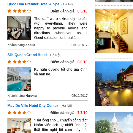
Quoc Hoa Premier Hotel & Spa
-
Hà Nội
Điểm đánh giá :
8.5/10
The staff were extremely helpful
with everything. They were
happy to provide advice and
directions whenever asked.
Good selection for breakfast.
Khách hàng
Zoelie
05/12/2017
Silk Queen Grand Hotel
-
Hà Nội
Điểm đánh giá :
8.0/10
Kỳ nghỉ dưỡng tốt cho gia đình
và bạn bè.
Khách hàng
Hương
05/12/2017
May De Ville Hotel City Center
-
Hà Nội
Điểm đánh giá :
7.7/10
“Hài lòng cho 1 chuyến công tác”
Nhân viên lịch sự nhiệt tình, nội
thất tiện nghi tôi cảm thấy hài