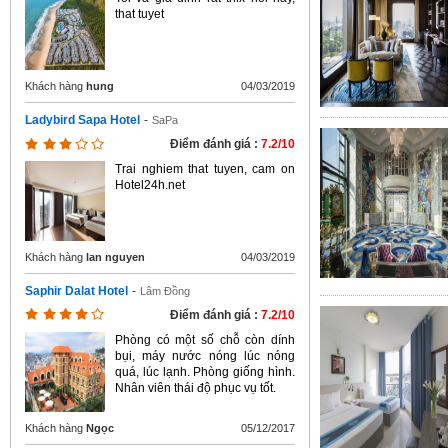
that tuyet
Khách hàng
hung
04/03/2019
Ladybird Sapa Hotel
-
SaPa
Điểm đánh giá :
7.2/10
Trai nghiem that tuyen, cam on
Hotel24h.net
Khách hàng
lan nguyen
04/03/2019
Saphir Dalat Hotel
-
Lâm Đồng
Điểm đánh giá :
7.2/10
Phòng có một số chỗ còn dính
bụi, máy nước nóng lúc nóng
quá, lúc lạnh. Phòng giống hình.
Nhân viên thái độ phục vụ tốt.
Khách hàng
Ngọc
05/12/2017