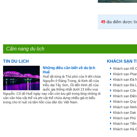
49
địa điểm được tì
Cẩm nang du lịch
TIN DU LỊCH
KHÁCH SẠN T
Những điều cần biết về du lịch
Khách sạn Hồ C
Huế
Khách sạn Phan
Huế đã từng là Thủ phủ của 9 đời chúa
Khách sạn Đà 
Nguyễn ở Đàng Trong, là Kinh đô của
triều đại Tây Sơn, rồi đến Kinh đô của
Khách sạn Đà L
quốc gia thống nhất dưới 13 triều vua
Khách sạn Côn
Nguyễn. Cố đô Huế ngày nay vẫn còn lưu giữ trong lòng những di
Khách sạn Điện
sản văn hóa vật thể và phi vật thể chứa đựng nhiều giá trị biểu
Khách sạn Quy
trưng cho trí tuệ và tâm hồn của dân tộc Việt Nam.
Khách sạn Ninh
Khách sạn Dak
Khách sạn Phú
Khách sạn Tiền
Khách sạn Hà 