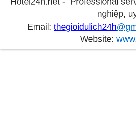
Hotel24h.net - Professional serv
nghiệp, uy
Email:
thegioidulich24h
@gma
Website:
www.