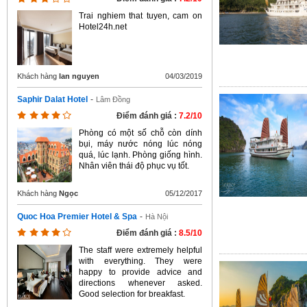
Trai nghiem that tuyen, cam on
Hotel24h.net
Khách hàng
lan nguyen
04/03/2019
Saphir Dalat Hotel
-
Lâm Đồng
Điểm đánh giá :
7.2/10
Phòng có một số chỗ còn dính
bụi, máy nước nóng lúc nóng
quá, lúc lạnh. Phòng giống hình.
Nhân viên thái độ phục vụ tốt.
Khách hàng
Ngọc
05/12/2017
Quoc Hoa Premier Hotel & Spa
-
Hà Nội
Điểm đánh giá :
8.5/10
The staff were extremely helpful
with everything. They were
happy to provide advice and
directions whenever asked.
Good selection for breakfast.