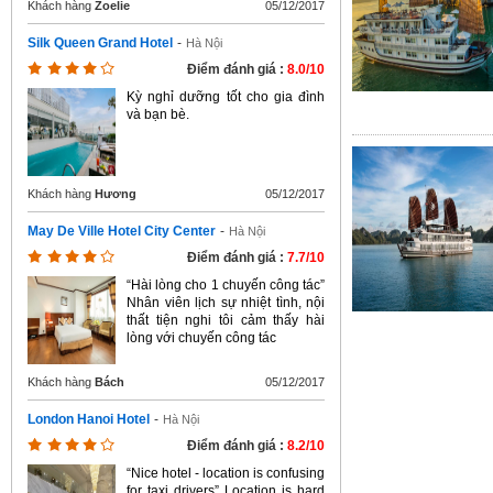
Khách hàng
Zoelie
05/12/2017
Silk Queen Grand Hotel
-
Hà Nội
Điểm đánh giá :
8.0/10
Kỳ nghỉ dưỡng tốt cho gia đình
và bạn bè.
Khách hàng
Hương
05/12/2017
May De Ville Hotel City Center
-
Hà Nội
Điểm đánh giá :
7.7/10
“Hài lòng cho 1 chuyến công tác”
Nhân viên lịch sự nhiệt tình, nội
thất tiện nghi tôi cảm thấy hài
lòng với chuyến công tác
Khách hàng
Bách
05/12/2017
London Hanoi Hotel
-
Hà Nội
Điểm đánh giá :
8.2/10
“Nice hotel - location is confusing
for taxi drivers” Location is hard