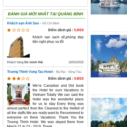
ĐÁNH GIÁ MỚI NHẤT TẠI
QUẢNG BÌNH
Khách sạn Ánh Sao
-
Hồ Chí Minh
Điểm đánh giá :
5.0/10
Khách sạn sạch sẽ,phòng đẹp
tiện nghi phục vụ tốt
Khách hàng
Do minh Hải
10/02/2025
Truong Thinh Vung Tau Hotel
-
Bà Rịa - Vũng Tàu
Điểm đánh giá :
4.8/10
We’re Canadian and Did book
the Hotel for ours Vacations in
Vietnam Totally We can said the
Hotel was the wonderful place
for us to stay Every thing was
almost perfect from the Cleanest to the Helfull of
all the staffs.We are really want to Recommend to
everyone on there Vacations. Thank You the
Truong Thinh Hotel. We was stayed there from
March 21 to 23 - 2019. Thank