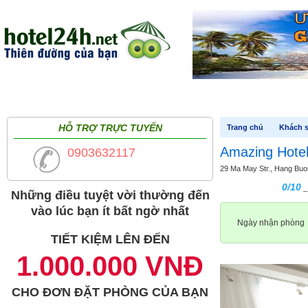
Trang chủ
Khách sạn trong nước
Khách sạn quốc tế
Cảm
HỖ TRỢ TRỰC TUYẾN
Trang chủ
Khách s
Amazing Hote
0903632117
29 Ma May Str., Hang Buo
0/10
_
Những điều tuyệt vời thường đến
vào lúc bạn ít bất ngờ nhất
Ngày nhận phòng
TIẾT KIỆM LÊN ĐẾN
1.000.000 VNĐ
CHO ĐƠN ĐẶT PHÒNG CỦA BẠN