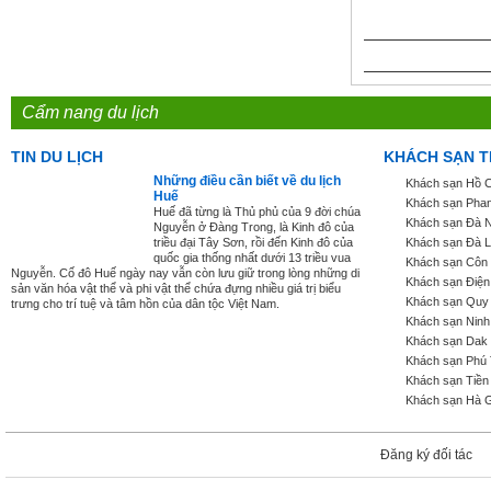
Cẩm nang du lịch
TIN DU LỊCH
KHÁCH SẠN T
Những điều cần biết về du lịch
Khách sạn Hồ C
Huế
Khách sạn Phan
Huế đã từng là Thủ phủ của 9 đời chúa
Khách sạn Đà 
Nguyễn ở Đàng Trong, là Kinh đô của
triều đại Tây Sơn, rồi đến Kinh đô của
Khách sạn Đà L
quốc gia thống nhất dưới 13 triều vua
Khách sạn Côn
Nguyễn. Cố đô Huế ngày nay vẫn còn lưu giữ trong lòng những di
Khách sạn Điện
sản văn hóa vật thể và phi vật thể chứa đựng nhiều giá trị biểu
Khách sạn Quy
trưng cho trí tuệ và tâm hồn của dân tộc Việt Nam.
Khách sạn Ninh
Khách sạn Dak
Khách sạn Phú
Khách sạn Tiền
Khách sạn Hà 
Đăng ký đối tác