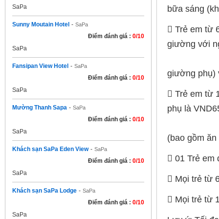
SaPa
bữa sáng (kh
Sunny Moutain Hotel
-
SaPa
 Trẻ em từ 
Điểm đánh giá :
0/10
giường với n
SaPa
Fansipan View Hotel
-
SaPa
giường phụ) 
Điểm đánh giá :
0/10
SaPa
 Trẻ em từ 
phụ là VND6
Mường Thanh Sapa
-
SaPa
Điểm đánh giá :
0/10
SaPa
(bao gồm ăn 
Khách sạn SaPa Eden View
-
SaPa
 01 Trẻ em 
Điểm đánh giá :
0/10
SaPa
 Mọi trẻ từ 
Khách sạn SaPa Lodge
-
SaPa
 Mọi trẻ từ 
Điểm đánh giá :
0/10
SaPa