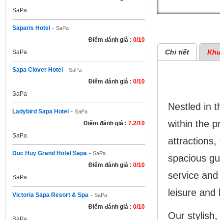
SaPa
Saparis Hotel
-
SaPa
Điểm đánh giá :
0/10
Chi tiết
Khu
SaPa
Sapa Clover Hotel
-
SaPa
Chi ti
Điểm đánh giá :
0/10
SaPa
Nestled in 
Ladybird Sapa Hotel
-
SaPa
within the p
Điểm đánh giá :
7.2/10
SaPa
attractions,
Duc Huy Grand Hotel Sapa
-
SaPa
spacious gu
Điểm đánh giá :
0/10
service and 
SaPa
leisure and 
Victoria Sapa Resort & Spa
-
SaPa
Điểm đánh giá :
0/10
Our stylish,
SaPa