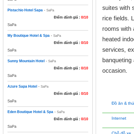
suites with
Pistachio Hotel Sapa
-
SaPa
rice fields
Điểm đánh giá :
0/10
SaPa
rooms with 
My Boutique Hotel & Spa
-
SaPa
heated indo
Điểm đánh giá :
0/10
services, ex
SaPa
banqueting 
Sunny Mountain Hotel
-
SaPa
Điểm đánh giá :
0/10
occasion.
SaPa
Azure Sapa Hotel
-
SaPa
Tiện nghi
Điểm đánh giá :
0/10
SaPa
Đồ ăn & th
Eden Boutique Hotel & Spa
-
SaPa
Internet
Điểm đánh giá :
0/10
SaPa
Chỗ đỗ xe