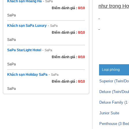
Khách sạn Hoàng Hà
-
SaPa
như trong Hợ
Điểm đánh giá :
0/10
SaPa
Khách sạn SaPa Luxury
-
SaPa
Điểm đánh giá :
0/10
SaPa
SaPa StarLight Hotel
-
SaPa
Điểm đánh giá :
0/10
Phòng cò
SaPa
Loại phòng
Khách sạn Holiday SaPa
-
SaPa
Superior (Twin/Do
Điểm đánh giá :
0/10
SaPa
Deluxe (Twin/Dou
Deluxe Family (1
Junior Suite
Penthouse (3 Bed