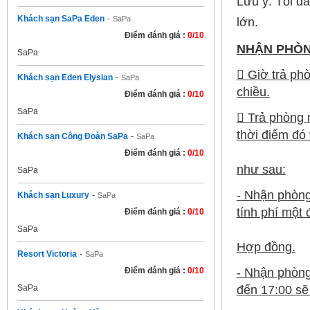
Lưu ý: Tối đ
Khách sạn SaPa Eden
-
SaPa
lớn.
Điểm đánh giá :
0/10
NHẬN PHÒN
SaPa
 Giờ trả ph
Khách sạn Eden Elysian
-
SaPa
chiều.
Điểm đánh giá :
0/10
SaPa
 Trả phòng 
thời điểm đó
Khách sạn Công Đoàn SaPa
-
SaPa
Điểm đánh giá :
0/10
như sau:
SaPa
- Nhận phòng
Khách sạn Luxury
-
SaPa
tính phí một
Điểm đánh giá :
0/10
SaPa
Hợp đồng.
Resort Victoria
-
SaPa
- Nhận phòng
Điểm đánh giá :
0/10
đến 17:00 sẽ
SaPa