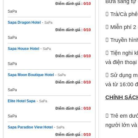
Bữa sáng tự 
Điểm đánh giá :
0/10
SaPa
 Trà/Cà phê 
Sapa Dragon Hotel
-
SaPa
 Miễn phí 2
Điểm đánh giá :
0/10
SaPa
 Truyền hìn
Sapa House Hotel
-
SaPa
 Tiện nghi k
Điểm đánh giá :
0/10
và điện thoại
SaPa
 Sử dụng mi
Sapa Moon Boutique Hotel
-
SaPa
Điểm đánh giá :
0/10
và từ 16:00 
SaPa
CHÍNH SÁC
Elite Hotel Sapa
-
SaPa
Điểm đánh giá :
0/10
 Trẻ em dướ
SaPa
người lớn và
Sapa Paradise View Hotel
-
SaPa
Điểm đánh giá :
0/10