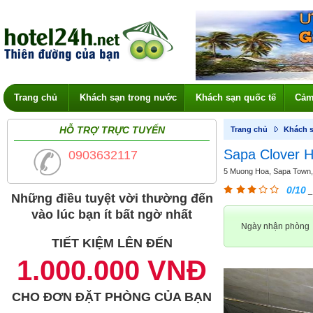
Trang chủ
Khách sạn trong nước
Khách sạn quốc tế
Cảm
HỖ TRỢ TRỰC TUYẾN
Trang chủ
Khách s
Sapa Clover H
0903632117
5 Muong Hoa, Sapa Town, L
0/10
_
Những điều tuyệt vời thường đến
vào lúc bạn ít bất ngờ nhất
Ngày nhận phòng
TIẾT KIỆM LÊN ĐẾN
1.000.000 VNĐ
CHO ĐƠN ĐẶT PHÒNG CỦA BẠN