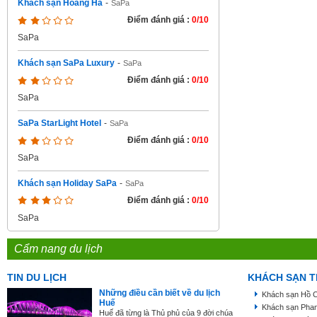
Khách sạn Hoàng Hà
-
SaPa
Điểm đánh giá :
0/10
SaPa
Khách sạn SaPa Luxury
-
SaPa
Điểm đánh giá :
0/10
SaPa
SaPa StarLight Hotel
-
SaPa
Điểm đánh giá :
0/10
SaPa
Khách sạn Holiday SaPa
-
SaPa
Điểm đánh giá :
0/10
SaPa
Cẩm nang du lịch
TIN DU LỊCH
KHÁCH SẠN T
Những điều cần biết về du lịch
Khách sạn Hồ C
Huế
Khách sạn Phan
Huế đã từng là Thủ phủ của 9 đời chúa