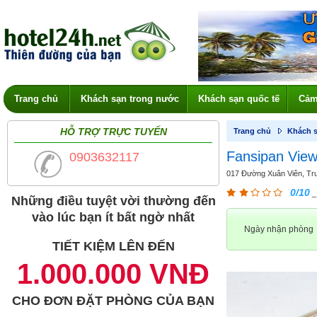
Trang chủ
Khách sạn trong nước
Khách sạn quốc tế
Cảm
HỖ TRỢ TRỰC TUYẾN
Trang chủ
Khách s
Fansipan View
0903632117
017 Đường Xuân Viên, Tru
0/10
_
Những điều tuyệt vời thường đến
vào lúc bạn ít bất ngờ nhất
Ngày nhận phòng
TIẾT KIỆM LÊN ĐẾN
1.000.000 VNĐ
CHO ĐƠN ĐẶT PHÒNG CỦA BẠN