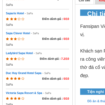
Chi tiết
Khu
SaPa
Chi t
Saparis Hotel
-
SaPa
Điểm đánh giá :
0/10
SaPa
Fansipan Vi
Sapa Clover Hotel
-
vị.
SaPa
Điểm đánh giá :
0/10
SaPa
Khách sạn F
Ladybird Sapa Hotel
-
SaPa
ra công viê
Điểm đánh giá :
7.2/10
SaPa
thờ đá cổ v
Duc Huy Grand Hotel Sapa
-
SaPa
đẹp.
Điểm đánh giá :
0/10
SaPa
Tiện nghi
Victoria Sapa Resort & Spa
-
SaPa
Điểm đánh giá :
0/10
Đồ ăn & th
SaPa