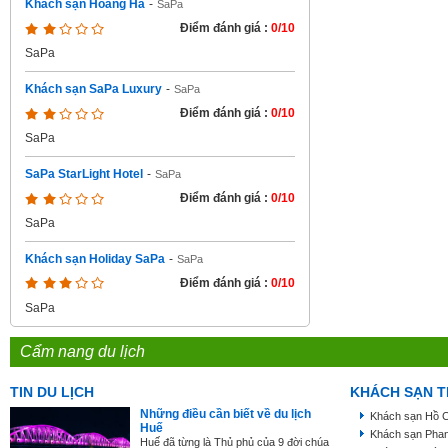
Khách sạn Hoàng Hà
-
SaPa
Điểm đánh giá :
0/10
SaPa
Khách sạn SaPa Luxury
-
SaPa
Điểm đánh giá :
0/10
SaPa
SaPa StarLight Hotel
-
SaPa
Điểm đánh giá :
0/10
SaPa
Khách sạn Holiday SaPa
-
SaPa
Điểm đánh giá :
0/10
SaPa
Cẩm nang du lịch
TIN DU LỊCH
KHÁCH SẠN T
Những điều cần biết về du lịch
Khách sạn Hồ C
Huế
Khách sạn Phan
Huế đã từng là Thủ phủ của 9 đời chúa