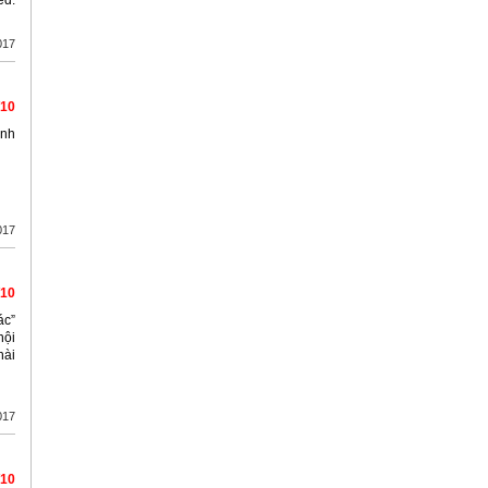
ed.
017
/10
ình
017
/10
ác”
nội
hài
017
/10