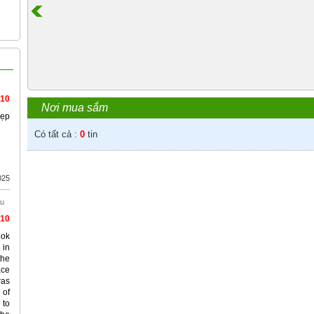
/10
Nơi mua sắm
đẹp
Có tất cả :
0
tin
025
àu
/10
ook
 in
the
ace
was
 of
 to