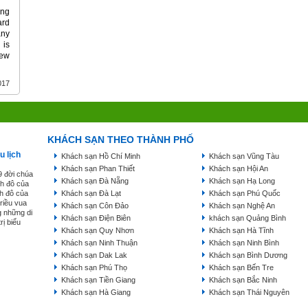
ing
ard
any
 is
new
017
KHÁCH SẠN THEO THÀNH PHỐ
u lịch
Khách sạn Hồ Chí Minh
Khách sạn Vũng Tàu
Khách sạn Phan Thiết
Khách sạn Hội An
9 đời chúa
Khách sạn Đà Nẵng
Khách sạn Hạ Long
nh đô của
nh đô của
Khách sạn Đà Lạt
Khách sạn Phú Quốc
triều vua
Khách sạn Côn Đảo
Khách sạn Nghệ An
g những di
Khách sạn Điện Biên
khách sạn Quảng Bình
rị biểu
Khách sạn Quy Nhơn
Khách sạn Hà Tĩnh
Khách sạn Ninh Thuận
Khách sạn Ninh Bình
Khách sạn Dak Lak
Khách sạn Bình Dương
Khách sạn Phú Thọ
Khách sạn Bến Tre
Khách sạn Tiền Giang
Khách sạn Bắc Ninh
Khách sạn Hà Giang
Khách sạn Thái Nguyên