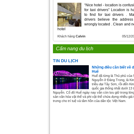
“Nice hotel - location is confus
for taxi drivers” Location is h
to find for taxi drivers . M
drivers believe the address
wrongly located . Clean and 
hotel
Khách hàng
Calvin
05/12/2
Cẩm nang du lịch
TIN DU LỊCH
Những điều cần biết về d
Huế
Huế đã từng là Thủ phủ của 
Nguyễn ở Đàng Trong, là Ki
triều đại Tây Sơn, rồi đến Ki
quốc gia thống nhất dưới 13 
Nguyễn. Cố đô Huế ngày nay vẫn còn lưu giữ trong lòn
sản văn hóa vật thể và phi vật thể chứa đựng nhiều giá t
trưng cho trí tuệ và tâm hồn của dân tộc Việt Nam.