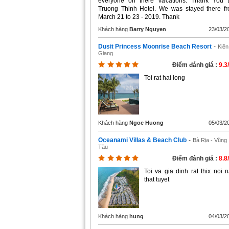
everyone on there Vacations. Thank You 
Truong Thinh Hotel. We was stayed there f
March 21 to 23 - 2019. Thank
Khách hàng
Barry Nguyen
23/03/2
Dusit Princess Moonrise Beach Resort
-
Kiên
Giang
Điểm đánh giá :
9.3
Toi rat hai long
Khách hàng
Ngoc Huong
05/03/2
Oceanami Villas & Beach Club
-
Bà Rịa - Vũng
Tàu
Điểm đánh giá :
8.8
Toi va gia dinh rat thix noi n
that tuyet
Khách hàng
hung
04/03/2