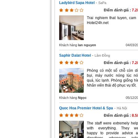
Ladybird Sapa Hotel
-
SaPa
Điểm đánh giá :
7.2
Trai nghiem that tuyen, cam
Hotel24h.net
Khách hàng
lan nguyen
04/03/2
Saphir Dalat Hotel
-
Lâm Đồng
Điểm đánh giá :
7.2
Phòng có một số chỗ còn d
bụi, máy nước nóng lúc n
quá, lúc lạnh. Phòng giống hì
Nhân viên thái độ phục vụ tốt.
Khách hàng
Ngọc
05/12/2
Quoc Hoa Premier Hotel & Spa
-
Hà Nội
Điểm đánh giá :
8.5
The staff were extremely help
with everything. They w
happy to provide advice 