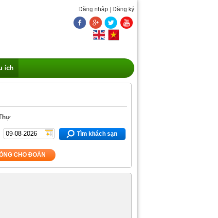
Đăng nhập
|
Đăng ký
u ích
 Thự
Tìm khách sạn
ÒNG CHO ĐOÀN