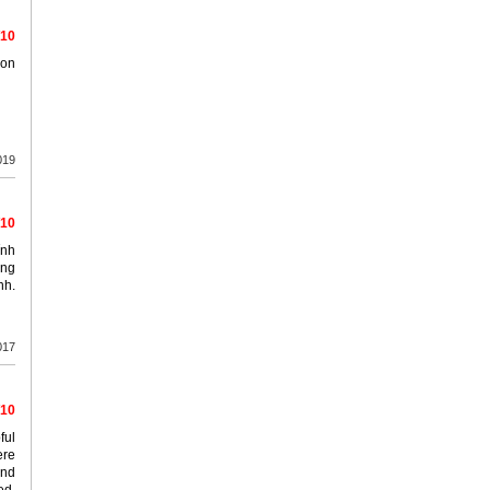
/10
 on
019
/10
ính
óng
nh.
017
/10
ful
ere
and