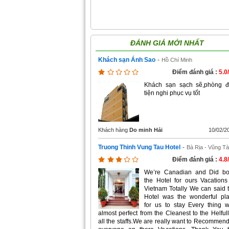
ĐÁNH GIÁ MỚI NHẤT
Khách sạn Ánh Sao
-
Hồ Chí Minh
Điểm đánh giá :
5.0
Khách sạn sạch sẽ,phòng 
tiện nghi phục vụ tốt
Khách hàng
Do minh Hải
10/02/2
Truong Thinh Vung Tau Hotel
-
Bà Rịa - Vũng T
Điểm đánh giá :
4.8
We’re Canadian and Did b
the Hotel for ours Vacations
Vietnam Totally We can said 
Hotel was the wonderful pl
for us to stay Every thing 
almost perfect from the Cleanest to the Helfull
all the staffs.We are really want to Recommend