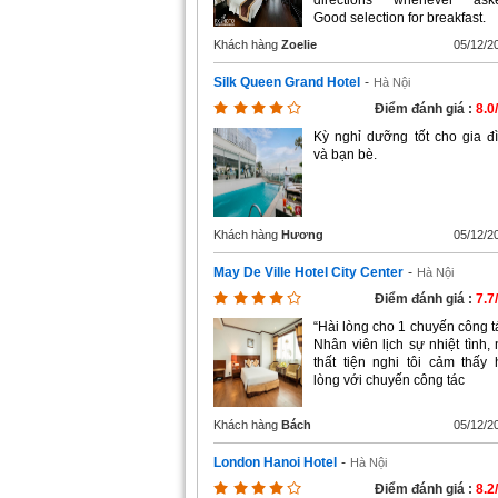
directions whenever ask
Good selection for breakfast.
Khách hàng
Zoelie
05/12/2
Silk Queen Grand Hotel
-
Hà Nội
Điểm đánh giá :
8.0
Kỳ nghỉ dưỡng tốt cho gia đ
và bạn bè.
Khách hàng
Hương
05/12/2
May De Ville Hotel City Center
-
Hà Nội
Điểm đánh giá :
7.7
“Hài lòng cho 1 chuyến công t
Nhân viên lịch sự nhiệt tình, 
thất tiện nghi tôi cảm thấy 
lòng với chuyến công tác
Khách hàng
Bách
05/12/2
London Hanoi Hotel
-
Hà Nội
Điểm đánh giá :
8.2