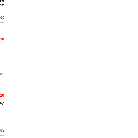
the
rom
019
/10
019
/10
ay,
019