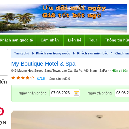
Khách sạn quốc tế
Cảm nhận
Liên hệ
Tour
Thông tin hữ
Trang chủ
Khách sạn trong nước
Khách sạn miền bắc
Khách sạ
My Boutique Hotel & Spa
049 Muong Hoa Street, Sapa Town, Lao Cai, Sa Pa, Việt Nam , SaPa - -
Hiển thị bản
0/10
_ tổng đánh giá 0
đến
Ngày nhận phòng
Ngày trả phòng
Đ
ẠN