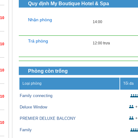
Quy định
My Boutique Hotel & Spa
/10
Nhận phòng
14:00
Trả phòng
12:00 trưa
/10
/10
Phòng còn trống
Loại phòng
Tối đa
Family connecting
/10
+
Deluxe Window
+
PREMIER DELUXE BALCONY
/10
Family