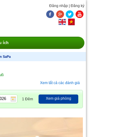
Đăng nhập
|
Đăng ký
u ích
n SaPa
 đồ
Xem tất cả các đánh giá
Xem giá phòng
1 Đêm