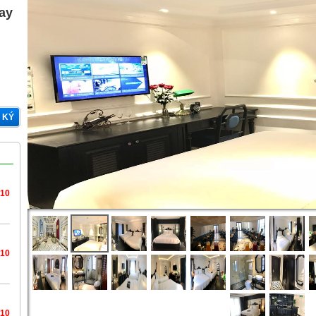
gay
 KÝ
/10
/10
/10