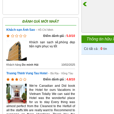
ĐÁNH GIÁ MỚI NHẤT
Khách sạn Ánh Sao
-
Hồ Chí Minh
Điểm đánh giá :
5.0/10
Thông tin hữu 
Khách sạn sạch sẽ,phòng đẹp
tiện nghi phục vụ tốt
Có tất cả :
0
tin
Khách hàng
Do minh Hải
10/02/2025
Truong Thinh Vung Tau Hotel
-
Bà Rịa - Vũng Tàu
Điểm đánh giá :
4.8/10
We’re Canadian and Did book
the Hotel for ours Vacations in
Vietnam Totally We can said the
Hotel was the wonderful place
for us to stay Every thing was
almost perfect from the Cleanest to the Helfull of
all the staffs.We are really want to Recommend to