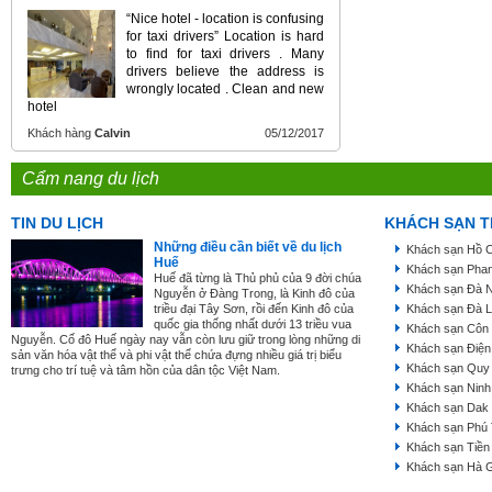
“Nice hotel - location is confusing
for taxi drivers” Location is hard
to find for taxi drivers . Many
drivers believe the address is
wrongly located . Clean and new
hotel
Khách hàng
Calvin
05/12/2017
Cẩm nang du lịch
TIN DU LỊCH
KHÁCH SẠN T
Những điều cần biết về du lịch
Khách sạn Hồ C
Huế
Khách sạn Phan
Huế đã từng là Thủ phủ của 9 đời chúa
Khách sạn Đà 
Nguyễn ở Đàng Trong, là Kinh đô của
triều đại Tây Sơn, rồi đến Kinh đô của
Khách sạn Đà L
quốc gia thống nhất dưới 13 triều vua
Khách sạn Côn
Nguyễn. Cố đô Huế ngày nay vẫn còn lưu giữ trong lòng những di
Khách sạn Điện
sản văn hóa vật thể và phi vật thể chứa đựng nhiều giá trị biểu
Khách sạn Quy
trưng cho trí tuệ và tâm hồn của dân tộc Việt Nam.
Khách sạn Ninh
Khách sạn Dak
Khách sạn Phú
Khách sạn Tiền
Khách sạn Hà 