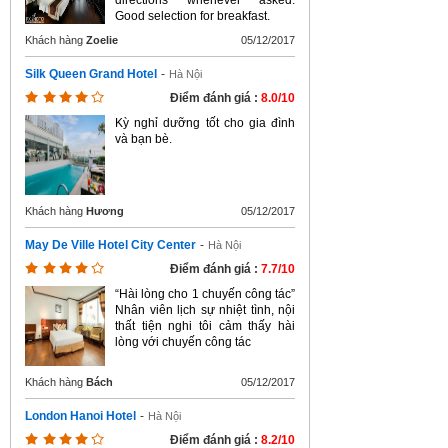
directions whenever asked.
Good selection for breakfast.
Khách hàng
Zoelie
05/12/2017
Silk Queen Grand Hotel
-
Hà Nội
Điểm đánh giá :
8.0/10
Kỳ nghỉ dưỡng tốt cho gia đình
và bạn bè.
Khách hàng
Hương
05/12/2017
May De Ville Hotel City Center
-
Hà Nội
Điểm đánh giá :
7.7/10
“Hài lòng cho 1 chuyến công tác”
Nhân viên lịch sự nhiệt tình, nội
thất tiện nghi tôi cảm thấy hài
lòng với chuyến công tác
Khách hàng
Bách
05/12/2017
London Hanoi Hotel
-
Hà Nội
Điểm đánh giá :
8.2/10