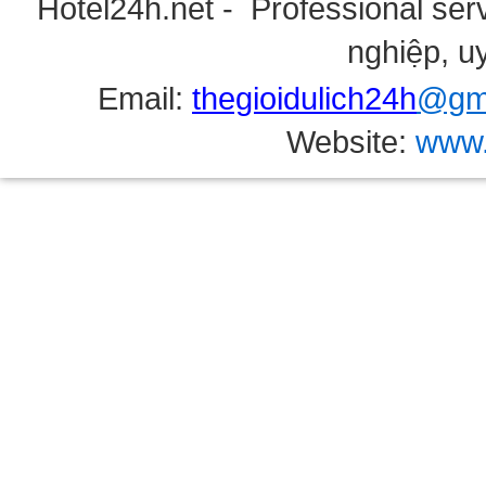
Hotel24h.net - Professional serv
nghiệp, uy
Email:
thegioidulich24h
@gma
Website:
www.