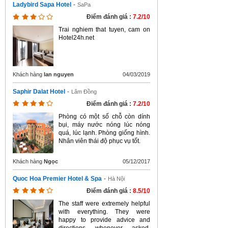
Ladybird Sapa Hotel
-
SaPa
Điểm đánh giá :
7.2/10
Trai nghiem that tuyen, cam on
Hotel24h.net
Khách hàng
lan nguyen
04/03/2019
Saphir Dalat Hotel
-
Lâm Đồng
Điểm đánh giá :
7.2/10
Phòng có một số chỗ còn dính
bụi, máy nước nóng lúc nóng
quá, lúc lạnh. Phòng giống hình.
Nhân viên thái độ phục vụ tốt.
Khách hàng
Ngọc
05/12/2017
Quoc Hoa Premier Hotel & Spa
-
Hà Nội
Điểm đánh giá :
8.5/10
The staff were extremely helpful
with everything. They were
happy to provide advice and