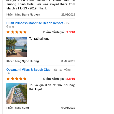
everyone on there Vacations. Thank You the
Truong Thinh Hotel. We was stayed there from
March 21 to 23 - 2019. Thank
Khách hàng
Barry Nguyen
23/03/2019
Dusit Princess Moonrise Beach Resort
-
Kiên
Giang
Điểm đánh giá :
9.3/10
Toi rat hai long
Khách hàng
Ngoc Huong
05/03/2019
Oceanami Villas & Beach Club
-
Bà Rịa - Vũng
Tàu
Điểm đánh giá :
8.8/10
Toi va gia dinh rat thix noi nay,
that tuyet
Khách hàng
hung
04/03/2019