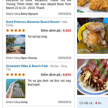
everyone on there Vacations. Thank You the
Truong Thinh Hotel. We was stayed there from
March 21 to 23 - 2019. Thank
Khách hàng
Barry Nguyen
23/03/2019
Dusit Princess Moonrise Beach Resort
-
Kiên
Giang
Điểm đánh giá :
9.3/10
Toi rat hai long
Khách hàng
Ngoc Huong
05/03/2019
Oceanami Villas & Beach Club
-
Bà Rịa - Vũng
Tàu
Điểm đánh giá :
8.8/10
Toi va gia dinh rat thix noi nay,
that tuyet
Khách hàng
hung
04/03/2019
Có tất cả :
4
tin