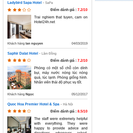
Ladybird Sapa Hotel
-
SaPa
Điểm đánh giá :
7.2/10
Trai nghiem that tuyen, cam on
Hotel24h.net
Khách hàng
lan nguyen
04/03/2019
Saphir Dalat Hotel
-
Lâm Đồng
Điểm đánh giá :
7.2/10
Phòng có một số chỗ còn dính
bụi, máy nước nóng lúc nóng
quá, lúc lạnh. Phòng giống hình.
Nhân viên thái độ phục vụ tốt.
Khách hàng
Ngọc
05/12/2017
Quoc Hoa Premier Hotel & Spa
-
Hà Nội
Điểm đánh giá :
8.5/10
The staff were extremely helpful
with everything. They were
happy to provide advice and