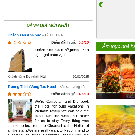
ĐÁNH GIÁ MỚI NHẤT
Khách sạn Ánh Sao
-
Hồ Chí Minh
Điểm đánh giá :
5.0/10
Ẩm thực nhà h
Khách sạn sạch sẽ,phòng đẹp
tiện nghi phục vụ tốt
Khách hàng
Do minh Hải
10/02/2025
Truong Thinh Vung Tau Hotel
-
Bà Rịa - Vũng Tàu
Điểm đánh giá :
4.8/10
We’re Canadian and Did book
the Hotel for ours Vacations in
Vietnam Totally We can said the
Hotel was the wonderful place
for us to stay Every thing was
almost perfect from the Cleanest to the Helfull of
all the staffs.We are really want to Recommend to