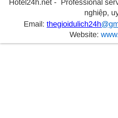
Hotel24h.net - Professional serv
nghiệp, uy
Email:
thegioidulich24h
@gma
Website:
www.