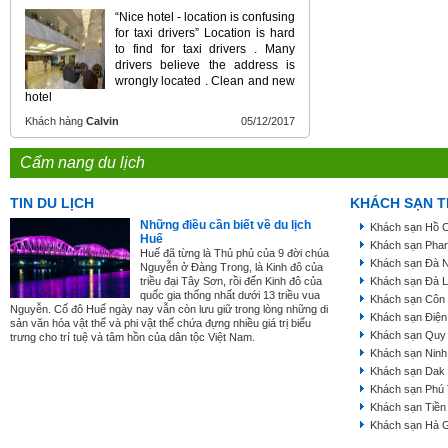
“Nice hotel - location is confusing
for taxi drivers” Location is hard
to find for taxi drivers . Many
drivers believe the address is
wrongly located . Clean and new
hotel
Khách hàng
Calvin
05/12/2017
Cẩm nang du lịch
TIN DU LỊCH
KHÁCH SẠN T
Những điều cần biết về du lịch
Khách sạn Hồ C
Huế
Khách sạn Phan
Huế đã từng là Thủ phủ của 9 đời chúa
Khách sạn Đà 
Nguyễn ở Đàng Trong, là Kinh đô của
triều đại Tây Sơn, rồi đến Kinh đô của
Khách sạn Đà L
quốc gia thống nhất dưới 13 triều vua
Khách sạn Côn
Nguyễn. Cố đô Huế ngày nay vẫn còn lưu giữ trong lòng những di
Khách sạn Điện
sản văn hóa vật thể và phi vật thể chứa đựng nhiều giá trị biểu
Khách sạn Quy
trưng cho trí tuệ và tâm hồn của dân tộc Việt Nam.
Khách sạn Ninh
Khách sạn Dak
Khách sạn Phú
Khách sạn Tiền
Khách sạn Hà 