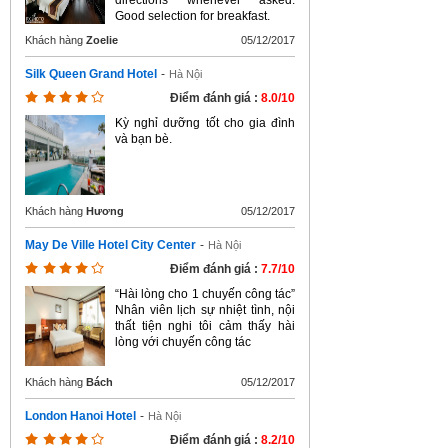
directions whenever asked.
Good selection for breakfast.
Khách hàng
Zoelie
05/12/2017
Silk Queen Grand Hotel
-
Hà Nội
Điểm đánh giá :
8.0/10
Kỳ nghỉ dưỡng tốt cho gia đình
và bạn bè.
Khách hàng
Hương
05/12/2017
May De Ville Hotel City Center
-
Hà Nội
Điểm đánh giá :
7.7/10
“Hài lòng cho 1 chuyến công tác”
Nhân viên lịch sự nhiệt tình, nội
thất tiện nghi tôi cảm thấy hài
lòng với chuyến công tác
Khách hàng
Bách
05/12/2017
London Hanoi Hotel
-
Hà Nội
Điểm đánh giá :
8.2/10