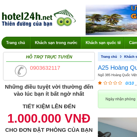
Trang chủ
Khách sạn trong nước
Khách sạn quốc tế
Cảm
HỖ TRỢ TRỰC TUYẾN
Trang chủ
Khách s
A25 Hoàng Quố
0903632117
Ngõ 385 Hoàng Quốc Việt,
0/10
_
Những điều tuyệt vời thường đến
vào lúc bạn ít bất ngờ nhất
Ngày nhận phòng
TIẾT KIỆM LÊN ĐẾN
1.000.000 VNĐ
CHO ĐƠN ĐẶT PHÒNG CỦA BẠN