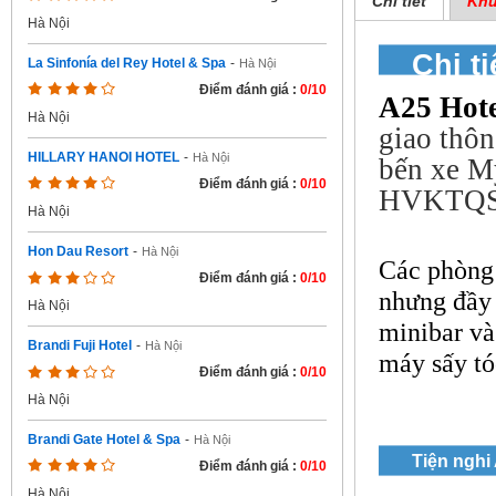
Chi tiết
Khu
Hà Nội
Chi ti
La Sinfonía del Rey Hotel & Spa
-
Hà Nội
Điểm đánh giá :
0/10
A25 Hote
Hà Nội
giao thôn
HILLARY HANOI HOTEL
-
Hà Nội
bến xe Mỹ
Điểm đánh giá :
0/10
HVKTQS, đ
Hà Nội
Hon Dau Resort
-
Hà Nội
Các phòng
Điểm đánh giá :
0/10
nhưng đầy 
Hà Nội
minibar và
Brandi Fuji Hotel
-
Hà Nội
máy sấy tó
Điểm đánh giá :
0/10
Hà Nội
Brandi Gate Hotel & Spa
-
Hà Nội
Tiện nghi
Điểm đánh giá :
0/10
Hà Nội