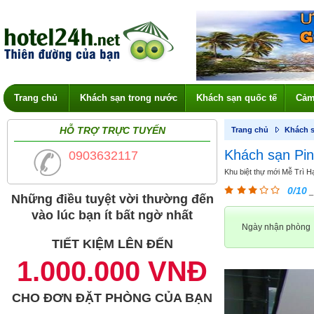
Trang chủ
Khách sạn trong nước
Khách sạn quốc tế
Cảm
HỖ TRỢ TRỰC TUYẾN
Trang chủ
Khách s
Khách sạn Pin
0903632117
Khu biệt thự mới Mễ Trì Hạ
0/10
_
Những điều tuyệt vời thường đến
vào lúc bạn ít bất ngờ nhất
Ngày nhận phòng
TIẾT KIỆM LÊN ĐẾN
1.000.000 VNĐ
CHO ĐƠN ĐẶT PHÒNG CỦA BẠN