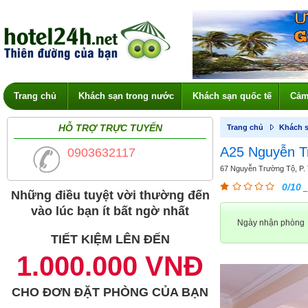
Trang chủ
Khách sạn trong nước
Khách sạn quốc tế
Cảm
HỖ TRỢ TRỰC TUYẾN
Trang chủ
Khách s
A25 Nguyễn T
0903632117
67 Nguyễn Trường Tộ, P. T
0/10
_
Những điều tuyệt vời thường đến
vào lúc bạn ít bất ngờ nhất
Ngày nhận phòng
TIẾT KIỆM LÊN ĐẾN
1.000.000 VNĐ
CHO ĐƠN ĐẶT PHÒNG CỦA BẠN