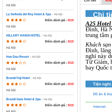
Chi tiết
Khu
Hà Nội
Chi ti
La Sinfonía del Rey Hotel & Spa
-
Hà Nội
Điểm đánh giá :
0/10
A25 Hotel
Hà Nội
Đình, Hà N
trung tâm 
HILLARY HANOI HOTEL
-
Hà Nội
Điểm đánh giá :
0/10
Khách sạn
Hà Nội
Đình, lăng
nghỉ này d
Hon Dau Resort
-
Hà Nội
Tử Giám, 
Điểm đánh giá :
0/10
bay Quốc t
Hà Nội
Brandi Fuji Hotel
-
Hà Nội
Tiện nghi
Điểm đánh giá :
0/10
Hà Nội
Đồ ăn & th
Brandi Gate Hotel & Spa
-
Hà Nội
Điểm đánh giá :
0/10
Internet
Hà Nội