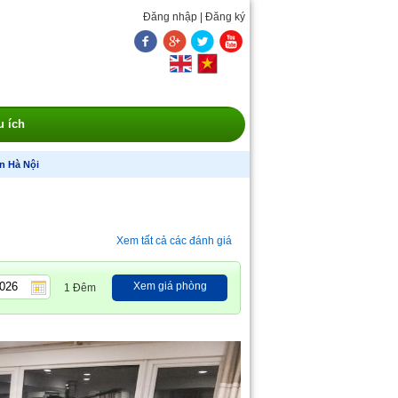
Đăng nhập
|
Đăng ký
u ích
n Hà Nội
Xem tất cả các đánh giá
Xem giá phòng
1 Đêm