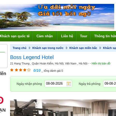
Khách sạn quốc tế
Cảm nhận
Liên hệ
Tour
Thông tin hữ
Trang chủ
Khách sạn trong nước
Khách sạn miền bắc
Khách sạ
Boss Legend Hotel
21 Hang Thung , Quận Hoàn Kiếm, Hà Nội, Việt Nam , Hà Nội - -
Hiển thị bản đồ
0/10
_ tổng đánh giá 0
đến
Ngày nhận phòng
Ngày trả phòng
Đ
ẠN