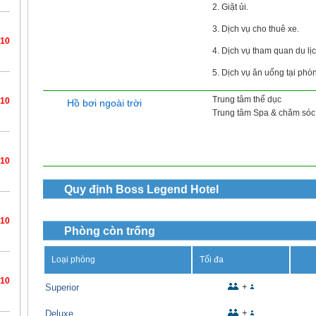
2. Giặt ủi.
3. Dịch vụ cho thuê xe.
/10
4. Dịch vụ tham quan du lịc
5. Dịch vụ ăn uống tại phò
Trung tâm thể dục
/10
Hồ bơi ngoài trời
Trung tâm Spa & chăm sóc 
/10
Quy định
Boss Legend Hotel
/10
Phòng còn trống
Loại phòng
Tối đa
/10
+
Superior
+
Deluxe