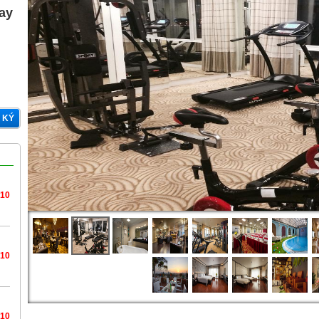
gay
 KÝ
/10
/10
/10