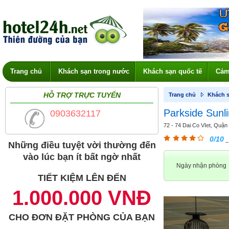
Trang chủ
Khách sạn trong nước
Khách sạn quốc tế
Cảm
HỖ TRỢ TRỰC TUYẾN
Trang chủ
Khách s
Parkside Sunli
0903632117
72 - 74 Dai Co VIet, Quận H
0/10
_
Những điều tuyệt vời thường đến
vào lúc bạn ít bất ngờ nhất
Ngày nhận phòng
TIẾT KIỆM LÊN ĐẾN
1.000.000 VNĐ
CHO ĐƠN ĐẶT PHÒNG CỦA BẠN