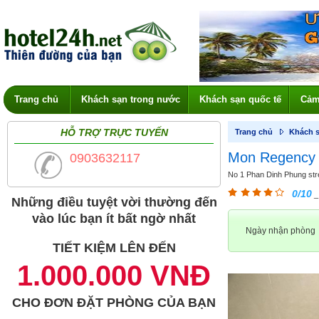
Trang chủ
Khách sạn trong nước
Khách sạn quốc tế
Cảm
HỖ TRỢ TRỰC TUYẾN
Trang chủ
Khách s
Mon Regency 
0903632117
No 1 Phan Dinh Phung stree
0/10
_
Những điều tuyệt vời thường đến
vào lúc bạn ít bất ngờ nhất
Ngày nhận phòng
TIẾT KIỆM LÊN ĐẾN
1.000.000 VNĐ
CHO ĐƠN ĐẶT PHÒNG CỦA BẠN