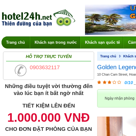
Trang chủ
Khách sạn trong nước
Khách sạn quốc tế
Cảm
HỖ TRỢ TRỰC TUYẾN
Trang chủ
Khách s
Golden Legen
0903632117
10 Chan Cam Street, Hoan 
0/10
_
Những điều tuyệt vời thường đến
vào lúc bạn ít bất ngờ nhất
Ngày nhận phòng
TIẾT KIỆM LÊN ĐẾN
1.000.000 VNĐ
CHO ĐƠN ĐẶT PHÒNG CỦA BẠN