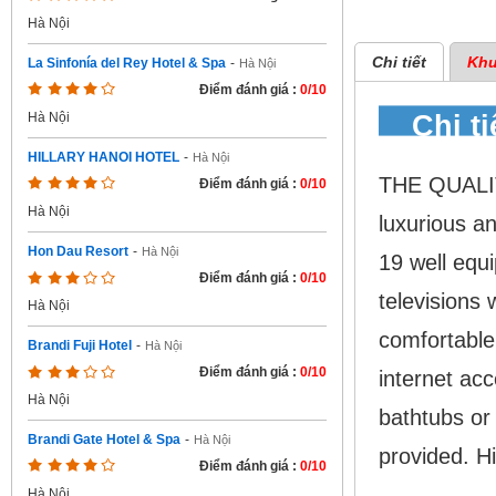
Hà Nội
Chi tiết
Khu
La Sinfonía del Rey Hotel & Spa
-
Hà Nội
Điểm đánh giá :
0/10
Chi t
Hà Nội
HILLARY HANOI HOTEL
-
Hà Nội
THE QUALI
Điểm đánh giá :
0/10
Hà Nội
luxurious a
Hon Dau Resort
-
Hà Nội
19 well equ
Điểm đánh giá :
0/10
televisions 
Hà Nội
comfortable
Brandi Fuji Hotel
-
Hà Nội
Điểm đánh giá :
0/10
internet ac
Hà Nội
bathtubs or
Brandi Gate Hotel & Spa
-
Hà Nội
provided. Hi
Điểm đánh giá :
0/10
Hà Nội