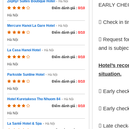
Zephyr Suites Boutique Hotel
-
Hà Nội
EARLY CHEC
Điểm đánh giá :
0/10
Hà Nội
 Check in t
Mercure Hanoi La Gare Hotel
-
Hà Nội
Điểm đánh giá :
0/10
 Request for
Hà Nội
and is subjec
La Casa Hanoi Hotel
-
Hà Nội
Điểm đánh giá :
0/10
Hà Nội
Hotel’s reco
situation.
Parkside Sunline Hotel
-
Hà Nội
Điểm đánh giá :
0/10
Hà Nội
 Early check
Hotel Kuretakeso Tho Nhuom 84
-
Hà Nội
Điểm đánh giá :
0/10
 Early check
Hà Nội
La Santé Hotel & Spa
-
Hà Nội
 Late check-