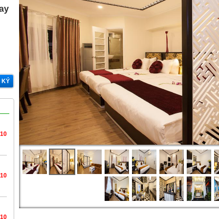
gay
 KÝ
/10
/10
/10