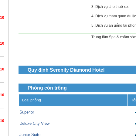
3. Dịch vụ cho thuê xe.
4. Dịch vụ tham quan du lịc
/10
5. Dịch vụ ăn uống tại phò
Trung tâm Spa & chăm sóc 
/10
/10
Quy định
Serenity Diamond Hotel
Phòng còn trống
/10
Loại phòng
Tố
Superior
/10
Deluxe City View
Junior Suite