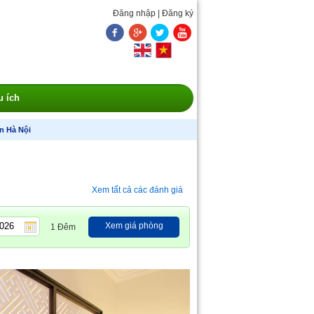
Đăng nhập
|
Đăng ký
u ích
n Hà Nội
Xem tất cả các đánh giá
Xem giá phòng
1 Đêm