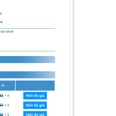
h.
ng.
sức khoẻ
i đa
+
Hiển thị giá
+
Hiển thị giá
+
Hiển thị giá