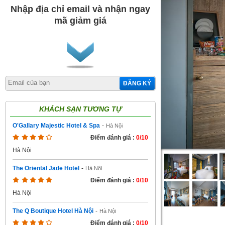
Nhập địa chỉ email và nhận ngay
mã giảm giá
ĐĂNG KÝ
KHÁCH SẠN TƯƠNG TỰ
O'Gallary Majestic Hotel & Spa
-
Hà Nội
Điểm đánh giá :
0/10
Hà Nội
The Oriental Jade Hotel
-
Hà Nội
Điểm đánh giá :
0/10
Hà Nội
The Q Boutique Hotel Hà Nội
-
Hà Nội
Điểm đánh giá :
0/10