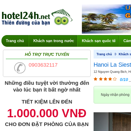
Trang chủ
Khách sạn trong nước
Khách sạn quốc tế
Cảm
HỖ TRỢ TRỰC TUYẾN
Trang chủ
Khách s
Hanoi La Sies
0903632117
12 Nguyen Quang Bich, Hoa
0/10
_
Những điều tuyệt vời thường đến
vào lúc bạn ít bất ngờ nhất
Ngày nhận phòng
TIẾT KIỆM LÊN ĐẾN
1.000.000 VNĐ
CHO ĐƠN ĐẶT PHÒNG CỦA BẠN